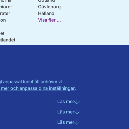
norna
Gotland
niorer
Gävleborg
ater
Halland
son
Visa fler ...
et
utlandet
igt anpassat innehåll behöver vi
.
 mer och anpassa dina inställningar
Läs mer
om Nödvändiga cookies
Läs mer
om Statistik cookies
Läs mer
om Marknadsföring cook