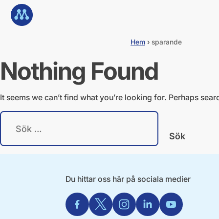
G
Till startsidan
å
d
i
Hem
›
sparande
r
e
Nothing Found
k
t
t
i
It seems we can’t find what you’re looking for. Perhaps sear
l
l
S
i
ö
n
k
n
e
e
f
h
t
å
e
Du hittar oss här på sociala medier
l
r
l
:
Facebook
X
Instagram
Linkedin
Youtube