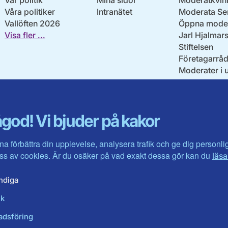
Vår politik
Mina sidor
Moderatkvin
Våra politiker
Intranätet
Moderata Se
Vallöften 2026
Öppna moder
Visa fler ...
Jarl Hjalmar
Stiftelsen
Företagarråd
Moderater i 
god! Vi bjuder på kakor
na förbättra din upplevelse, analysera trafik och ge dig personl
s av cookies. Är du osäker på vad exakt dessa gör kan du
läsa
ndiga
ik
adsföring