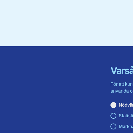
Varså
För att kun
använda os
Nödvä
Statist
Markn