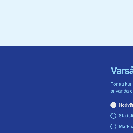
Varså
För att kun
använda os
Nödvä
Statist
Markn