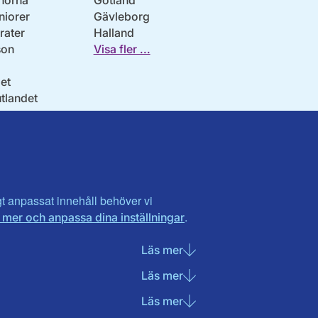
norna
Gotland
niorer
Gävleborg
ater
Halland
son
Visa fler ...
et
utlandet
igt anpassat innehåll behöver vi
.
 mer och anpassa dina inställningar
Läs mer
om Nödvändiga cookies
Läs mer
om Statistik cookies
Läs mer
om Marknadsföring cook