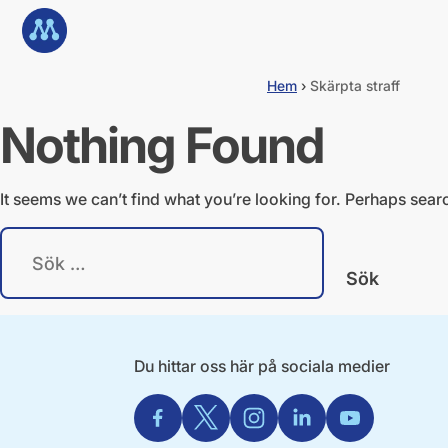
G
Till startsidan
å
d
i
Hem
›
Skärpta straff
r
e
Nothing Found
k
t
t
i
It seems we can’t find what you’re looking for. Perhaps sear
l
l
S
i
ö
n
k
n
e
e
f
h
t
å
e
Du hittar oss här på sociala medier
l
r
l
:
Facebook
X
Instagram
Linkedin
Youtube