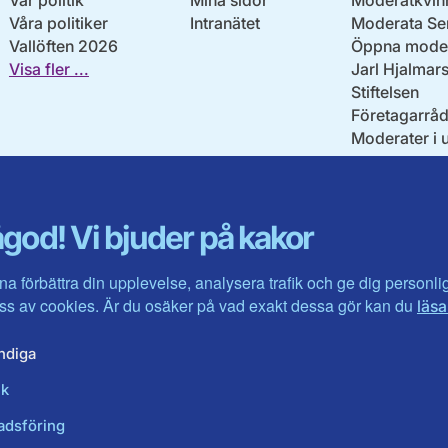
Vår politik
Mina sidor
Moderatkvin
Våra politiker
Intranätet
Moderata Se
Vallöften 2026
Öppna moder
Visa fler ...
Jarl Hjalmar
Stiftelsen
Företagarråd
Moderater i 
god! Vi bjuder på kakor
na förbättra din upplevelse, analysera trafik och ge dig personl
s av cookies. Är du osäker på vad exakt dessa gör kan du
läsa
ndiga
ik
adsföring