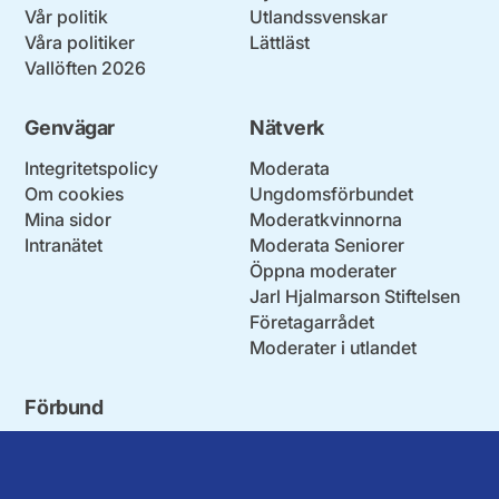
Vår politik
Utlandssvenskar
Våra politiker
Lättläst
Vallöften 2026
Genvägar
Nätverk
Integritetspolicy
Moderata
Om cookies
Ungdomsförbundet
Mina sidor
Moderatkvinnorna
Intranätet
Moderata Seniorer
Öppna moderater
Jarl Hjalmarson Stiftelsen
Företagarrådet
Moderater i utlandet
Förbund
Blekinge län
Stockholms stad och län
Dalarna
Södermanlands län
Gotland
Uppsala län