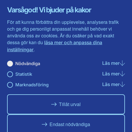
Gävleborg
Värmlands län
Varsågod! Vi bjuder på kakor
Halland
Västerbotten
Jämtlands län
Västra Götaland
För att kunna förbättra din upplevelse, analysera trafik
Jönköpings län
Västernorrland
och ge dig personligt anpassat innehåll behöver vi
Kalmar län
Västmanland
använda oss av cookies. Är du osäker på vad exakt
Kronobergs län
Örebro län
dessa gör kan du
läsa mer och anpassa dina
Norrbotten
Östergötland
.
inställningar
Skåne län
Läs mer
om N
Nödvändiga
Du hittar oss här på sociala medier
Läs mer
om St
Statistik
Facebook
X
Instagram
Linkedin
Youtube
Läs mer
om Ma
Marknadsföring
Tillåt urval
Endast nödvändiga