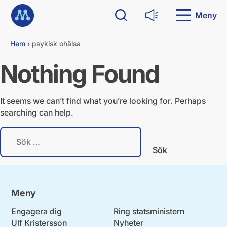
G
Till startsidan
å
Meny
Sök
Läs upp
d
i
Hem
›
psykisk ohälsa
r
e
Nothing Found
k
t
t
i
It seems we can’t find what you’re looking for. Perhaps
l
searching can help.
l
i
S
n
ö
n
k
e
e
h
f
å
t
l
Meny
e
l
r
Engagera dig
Ring statsministern
:
Ulf Kristersson
Nyheter