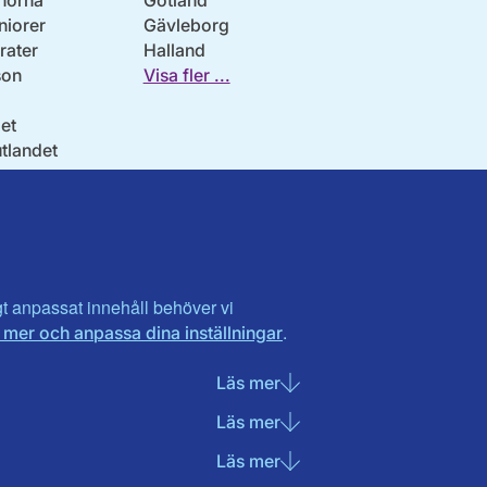
norna
Gotland
niorer
Gävleborg
ater
Halland
son
Visa fler ...
et
utlandet
igt anpassat innehåll behöver vi
.
 mer och anpassa dina inställningar
Läs mer
om Nödvändiga cookies
Läs mer
om Statistik cookies
Läs mer
om Marknadsföring cook