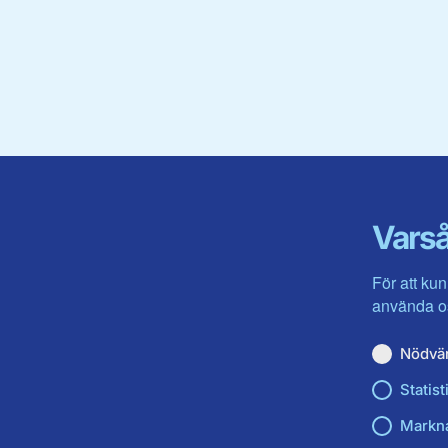
Varså
För att kun
använda os
Nödvä
Statist
Markn