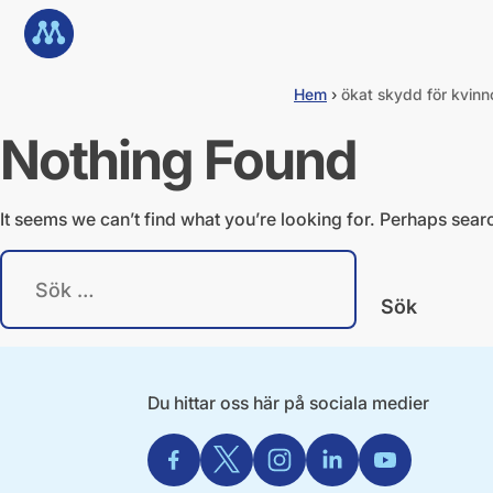
G
Till startsidan
å
d
i
Hem
›
ökat skydd för kvinn
r
e
Nothing Found
k
t
t
i
It seems we can’t find what you’re looking for. Perhaps sear
l
l
S
i
ö
n
k
n
e
e
f
h
t
å
e
Du hittar oss här på sociala medier
l
r
l
:
Facebook
X
Instagram
Linkedin
Youtube