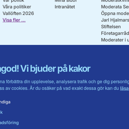
Vår politik
Mina sidor
Moderatkvin
Våra politiker
Intranätet
Moderata Se
Vallöften 2026
Öppna moder
Visa fler ...
Jarl Hjalmar
Stiftelsen
Företagarråd
Moderater i 
god! Vi bjuder på kakor
na förbättra din upplevelse, analysera trafik och ge dig personl
s av cookies. Är du osäker på vad exakt dessa gör kan du
läsa
ndiga
ik
adsföring