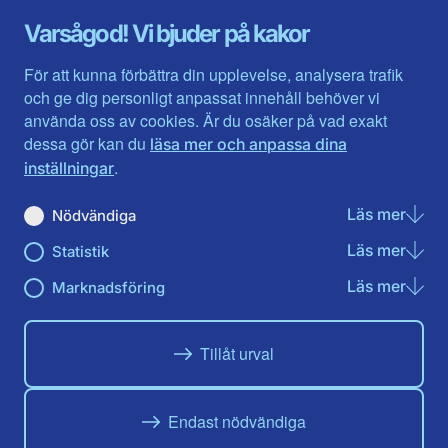
Gävleborg
Värmlands län
Varsågod! Vi bjuder på kakor
Halland
Västerbotten
Jämtlands län
Västra Götaland
För att kunna förbättra din upplevelse, analysera trafik
Jönköpings län
Västernorrland
och ge dig personligt anpassat innehåll behöver vi
Kalmar län
Västmanland
använda oss av cookies. Är du osäker på vad exakt
Kronobergs län
Örebro län
dessa gör kan du
läsa mer och anpassa dina
Norrbotten
Östergötland
.
inställningar
Skåne län
Läs mer
om N
Nödvändiga
Du hittar oss här på sociala medier
Läs mer
om St
Statistik
Facebook
X
Instagram
Linkedin
Youtube
Läs mer
om Ma
Marknadsföring
Tillåt urval
Endast nödvändiga