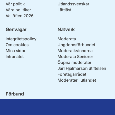
Vår politik
Utlandssvenskar
Våra politiker
Lättläst
Vallöften 2026
Genvägar
Nätverk
Integritetspolicy
Moderata
Om cookies
Ungdomsförbundet
Mina sidor
Moderatkvinnorna
Intranätet
Moderata Seniorer
Öppna moderater
Jarl Hjalmarson Stiftelsen
Företagarrådet
Moderater i utlandet
Förbund
Blekinge län
Stockholms stad och län
Dalarna
Södermanlands län
Gotland
Uppsala län