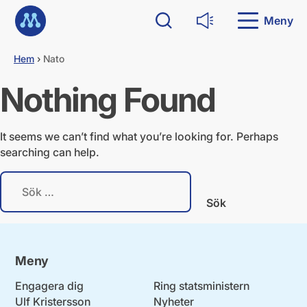
G
Till startsidan
å
Meny
Sök
Läs upp
d
i
Hem
›
Nato
r
e
Nothing Found
k
t
t
i
It seems we can’t find what you’re looking for. Perhaps
l
searching can help.
l
i
S
n
ö
n
k
e
e
h
f
å
t
l
Meny
e
l
r
Engagera dig
Ring statsministern
:
Ulf Kristersson
Nyheter