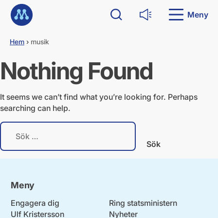
G
Till startsidan
å
Meny
Sök
Läs upp
d
i
Hem
›
musik
r
e
Nothing Found
k
t
t
i
It seems we can’t find what you’re looking for. Perhaps
l
searching can help.
l
i
S
n
ö
n
k
e
e
h
f
å
t
l
Meny
e
l
r
Engagera dig
Ring statsministern
:
Ulf Kristersson
Nyheter