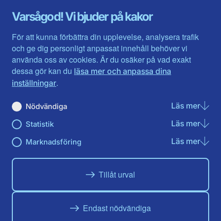
Gävleborg
Värmlands län
Varsågod! Vi bjuder på kakor
Halland
Västerbotten
Jämtlands län
Västra Götaland
För att kunna förbättra din upplevelse, analysera trafik
Jönköpings län
Västernorrland
och ge dig personligt anpassat innehåll behöver vi
Kalmar län
Västmanland
använda oss av cookies. Är du osäker på vad exakt
Kronobergs län
Örebro län
dessa gör kan du
läsa mer och anpassa dina
Norrbotten
Östergötland
.
inställningar
Skåne län
Läs mer
om N
Nödvändiga
Du hittar oss här på sociala medier
Läs mer
om St
Statistik
Facebook
X
Instagram
Linkedin
Youtube
Läs mer
om Ma
Marknadsföring
Tillåt urval
Endast nödvändiga