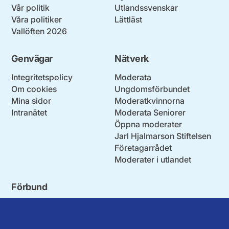
Vår politik
Utlandssvenskar
Våra politiker
Lättläst
Vallöften 2026
Genvägar
Nätverk
Integritetspolicy
Moderata
Om cookies
Ungdomsförbundet
Mina sidor
Moderatkvinnorna
Intranätet
Moderata Seniorer
Öppna moderater
Jarl Hjalmarson Stiftelsen
Företagarrådet
Moderater i utlandet
Förbund
Blekinge län
Stockholms stad och län
Dalarna
Södermanlands län
Gotland
Uppsala län