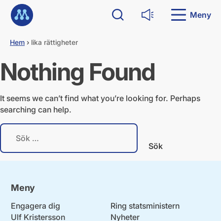
G
Till startsidan
å
Meny
Sök
Läs upp
d
i
Hem
›
lika rättigheter
r
e
Nothing Found
k
t
t
i
It seems we can’t find what you’re looking for. Perhaps
l
searching can help.
l
i
S
n
ö
n
k
e
e
h
f
å
t
l
Meny
e
l
r
Engagera dig
Ring statsministern
:
Ulf Kristersson
Nyheter