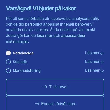
Gävleborg
Värmlands län
Varsågod! Vi bjuder på kakor
Halland
Västerbotten
Jämtlands län
Västra Götaland
För att kunna förbättra din upplevelse, analysera trafik
Jönköpings län
Västernorrland
och ge dig personligt anpassat innehåll behöver vi
Kalmar län
Västmanland
använda oss av cookies. Är du osäker på vad exakt
Kronobergs län
Örebro län
dessa gör kan du
läsa mer och anpassa dina
Norrbotten
Östergötland
.
inställningar
Skåne län
Läs mer
om N
Nödvändiga
Du hittar oss här på sociala medier
Läs mer
om St
Statistik
Facebook
X
Instagram
Linkedin
Youtube
Läs mer
om Ma
Marknadsföring
Tillåt urval
Endast nödvändiga