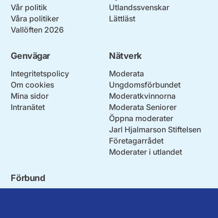
Vår politik
Utlandssvenskar
Våra politiker
Lättläst
Vallöften 2026
Genvägar
Nätverk
Integritetspolicy
Moderata
Om cookies
Ungdomsförbundet
Mina sidor
Moderatkvinnorna
Intranätet
Moderata Seniorer
Öppna moderater
Jarl Hjalmarson Stiftelsen
Företagarrådet
Moderater i utlandet
Förbund
Blekinge län
Stockholms stad och län
Dalarna
Södermanlands län
Gotland
Uppsala län