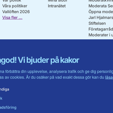
Vår politik
Mina sidor
Moderatkvin
Våra politiker
Intranätet
Moderata Se
Vallöften 2026
Öppna moder
Visa fler ...
Jarl Hjalmar
Stiftelsen
Företagarråd
Moderater i 
god! Vi bjuder på kakor
na förbättra din upplevelse, analysera trafik och ge dig personl
s av cookies. Är du osäker på vad exakt dessa gör kan du
läsa
ndiga
ik
adsföring