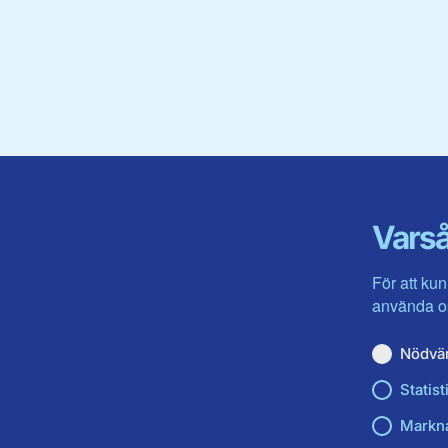
Varså
För att kun
använda os
Nödvä
Statist
Markn