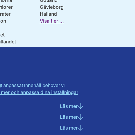
norna
Gotland
niorer
Gävleborg
ater
Halland
son
Visa fler ...
et
utlandet
igt anpassat innehåll behöver vi
.
 mer och anpassa dina inställningar
Läs mer
om Nödvändiga cookies
Läs mer
om Statistik cookies
Läs mer
om Marknadsföring cook