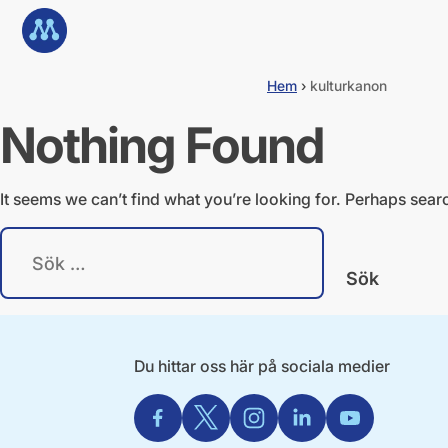
G
Till startsidan
å
d
i
Hem
›
kulturkanon
r
e
Nothing Found
k
t
t
i
It seems we can’t find what you’re looking for. Perhaps sear
l
l
S
i
ö
n
k
n
e
e
f
h
t
å
e
Du hittar oss här på sociala medier
l
r
l
:
Facebook
X
Instagram
Linkedin
Youtube