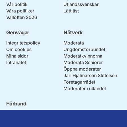
Vår politik
Utlandssvenskar
Våra politiker
Lättläst
Vallöften 2026
Genvägar
Nätverk
Integritetspolicy
Moderata
Om cookies
Ungdomsförbundet
Mina sidor
Moderatkvinnorna
Intranätet
Moderata Seniorer
Öppna moderater
Jarl Hjalmarson Stiftelsen
Företagarrådet
Moderater i utlandet
Förbund
Blekinge län
Stockholms stad och län
Dalarna
Södermanlands län
Gotland
Uppsala län