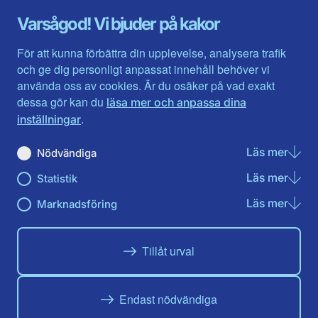
Gävleborg
Värmlands län
Varsågod! Vi bjuder på kakor
Halland
Västerbotten
Jämtlands län
Västra Götaland
För att kunna förbättra din upplevelse, analysera trafik
Jönköpings län
Västernorrland
och ge dig personligt anpassat innehåll behöver vi
Kalmar län
Västmanland
använda oss av cookies. Är du osäker på vad exakt
Kronobergs län
Örebro län
dessa gör kan du
läsa mer och anpassa dina
Norrbotten
Östergötland
.
inställningar
Skåne län
Läs mer
om N
Nödvändiga
Du hittar oss här på sociala medier
Läs mer
om St
Statistik
Facebook
X
Instagram
Linkedin
Youtube
Läs mer
om Ma
Marknadsföring
Tillåt urval
Endast nödvändiga