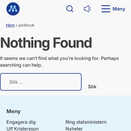
G
Till startsidan
å
Meny
Sök
Läs upp
d
i
Hem
›
jordbruk
r
e
Nothing Found
k
t
t
i
It seems we can’t find what you’re looking for. Perhaps
l
searching can help.
l
i
S
n
ö
n
k
e
e
h
f
å
t
l
Meny
e
l
r
Engagera dig
Ring statsministern
:
Ulf Kristersson
Nyheter