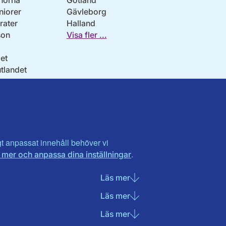
norna
Gotland
niorer
Gävleborg
ater
Halland
son
Visa fler ...
et
utlandet
igt anpassat innehåll behöver vi
.
 mer och anpassa dina inställningar
Läs mer
om Nödvändiga cookies
Läs mer
om Statistik cookies
Läs mer
om Marknadsföring cook