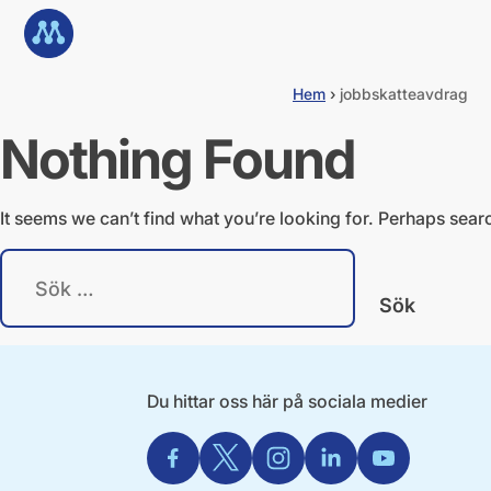
G
Till startsidan
å
d
i
Hem
›
jobbskatteavdrag
r
e
Nothing Found
k
t
t
i
It seems we can’t find what you’re looking for. Perhaps sear
l
l
S
i
ö
n
k
n
e
e
f
h
t
å
e
Du hittar oss här på sociala medier
l
r
l
:
Facebook
X
Instagram
Linkedin
Youtube