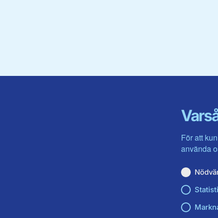
Varså
För att kun
använda os
Nödvä
Statist
Markn