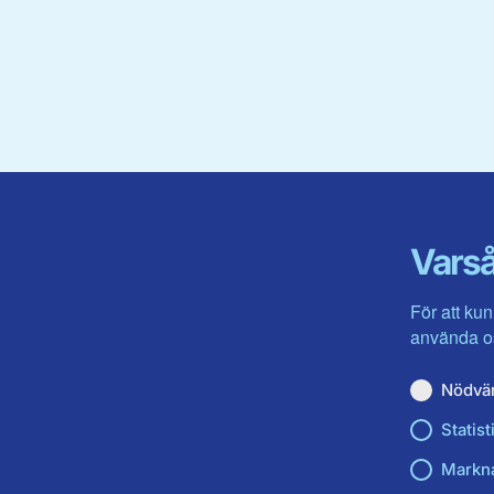
Varså
För att kun
använda os
Nödvä
Statist
Markn