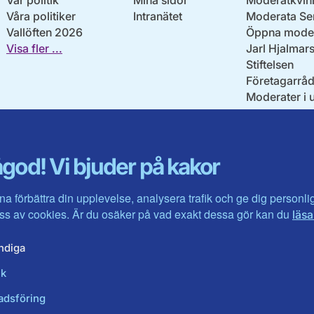
Vår politik
Mina sidor
Moderatkvin
Våra politiker
Intranätet
Moderata Se
Vallöften 2026
Öppna moder
Visa fler ...
Jarl Hjalmar
Stiftelsen
Företagarråd
Moderater i 
god! Vi bjuder på kakor
na förbättra din upplevelse, analysera trafik och ge dig personl
s av cookies. Är du osäker på vad exakt dessa gör kan du
läsa
ndiga
ik
adsföring