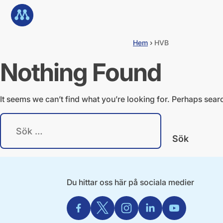
G
Till startsidan
å
d
i
Hem
›
HVB
r
e
Nothing Found
k
t
t
i
It seems we can’t find what you’re looking for. Perhaps sear
l
l
S
i
ö
n
k
n
e
e
f
h
t
å
e
Du hittar oss här på sociala medier
l
r
l
:
Facebook
X
Instagram
Linkedin
Youtube