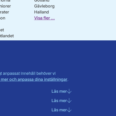
norna
Gotland
niorer
Gävleborg
ater
Halland
son
Visa fler ...
et
utlandet
igt anpassat innehåll behöver vi
.
 mer och anpassa dina inställningar
Läs mer
om Nödvändiga cookies
Läs mer
om Statistik cookies
Läs mer
om Marknadsföring cook