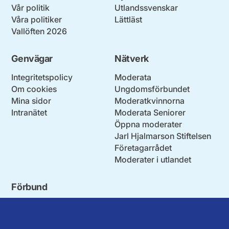
Vår politik
Utlandssvenskar
Våra politiker
Lättläst
Vallöften 2026
Genvägar
Nätverk
Integritetspolicy
Moderata
Om cookies
Ungdomsförbundet
Mina sidor
Moderatkvinnorna
Intranätet
Moderata Seniorer
Öppna moderater
Jarl Hjalmarson Stiftelsen
Företagarrådet
Moderater i utlandet
Förbund
Blekinge län
Stockholms stad och län
Dalarna
Södermanlands län
Gotland
Uppsala län