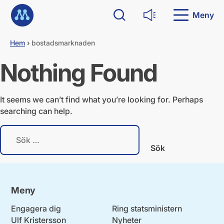
G
Till startsidan
å
Meny
Sök
Läs upp
d
i
Hem
›
bostadsmarknaden
r
e
Nothing Found
k
t
t
i
It seems we can’t find what you’re looking for. Perhaps
l
searching can help.
l
i
S
n
ö
n
k
e
e
h
f
å
t
l
Meny
e
l
r
Engagera dig
Ring statsministern
:
Ulf Kristersson
Nyheter