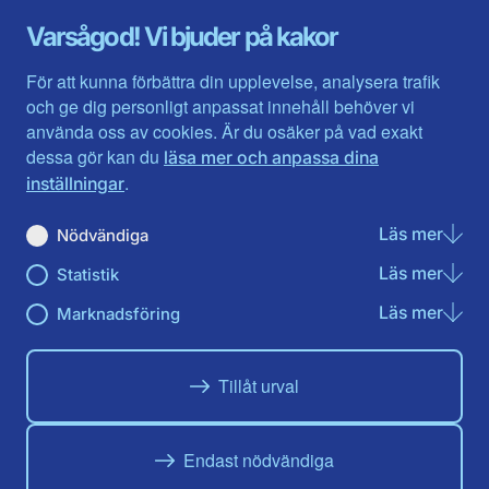
Gävleborg
Värmlands län
Varsågod! Vi bjuder på kakor
Halland
Västerbotten
Jämtlands län
Västra Götaland
För att kunna förbättra din upplevelse, analysera trafik
Jönköpings län
Västernorrland
och ge dig personligt anpassat innehåll behöver vi
Kalmar län
Västmanland
använda oss av cookies. Är du osäker på vad exakt
Kronobergs län
Örebro län
dessa gör kan du
läsa mer och anpassa dina
Norrbotten
Östergötland
.
inställningar
Skåne län
Läs mer
om N
Nödvändiga
Du hittar oss här på sociala medier
Läs mer
om St
Statistik
Facebook
X
Instagram
Linkedin
Youtube
Läs mer
om Ma
Marknadsföring
Tillåt urval
Endast nödvändiga