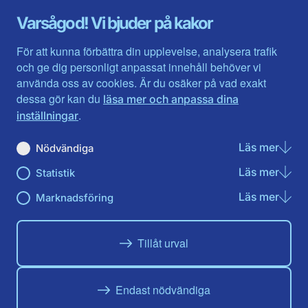
Gävleborg
Värmlands län
Varsågod! Vi bjuder på kakor
Halland
Västerbotten
Jämtlands län
Västra Götaland
För att kunna förbättra din upplevelse, analysera trafik
Jönköpings län
Västernorrland
och ge dig personligt anpassat innehåll behöver vi
Kalmar län
Västmanland
använda oss av cookies. Är du osäker på vad exakt
Kronobergs län
Örebro län
dessa gör kan du
läsa mer och anpassa dina
Norrbotten
Östergötland
.
inställningar
Skåne län
Läs mer
om N
Nödvändiga
Du hittar oss här på sociala medier
Läs mer
om St
Statistik
Facebook
X
Instagram
Linkedin
Youtube
Läs mer
om Ma
Marknadsföring
Tillåt urval
Endast nödvändiga