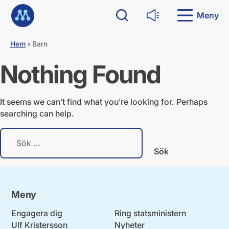
G
Till startsidan
å
Meny
Sök
Läs upp
d
i
Hem
›
Barn
r
e
Nothing Found
k
t
t
i
It seems we can’t find what you’re looking for. Perhaps
l
searching can help.
l
i
S
n
ö
n
k
e
e
h
f
å
t
l
Meny
e
l
r
Engagera dig
Ring statsministern
:
Ulf Kristersson
Nyheter