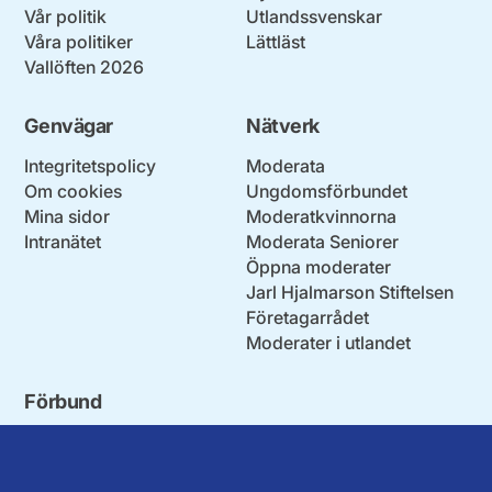
Vår politik
Utlandssvenskar
Våra politiker
Lättläst
Vallöften 2026
Genvägar
Nätverk
Integritetspolicy
Moderata
Om cookies
Ungdomsförbundet
Mina sidor
Moderatkvinnorna
Intranätet
Moderata Seniorer
Öppna moderater
Jarl Hjalmarson Stiftelsen
Företagarrådet
Moderater i utlandet
Förbund
Blekinge län
Stockholms stad och län
Dalarna
Södermanlands län
Gotland
Uppsala län