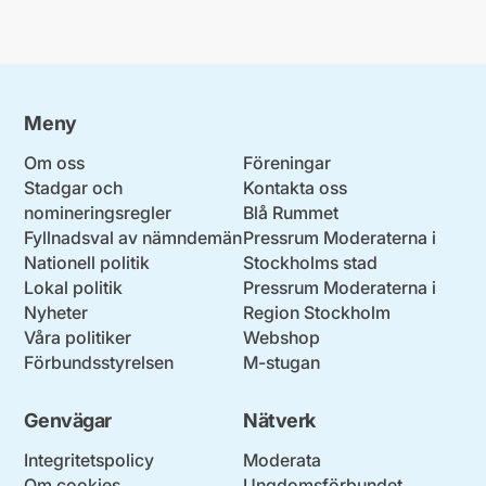
Meny
Om oss
Föreningar
Stadgar och
Kontakta oss
nomineringsregler
Blå Rummet
Fyllnadsval av nämndemän
Pressrum Moderaterna i
Nationell politik
Stockholms stad
Lokal politik
Pressrum Moderaterna i
Nyheter
Region Stockholm
Våra politiker
Webshop
Förbundsstyrelsen
M-stugan
Genvägar
Nätverk
Integritetspolicy
Moderata
Om cookies
Ungdomsförbundet