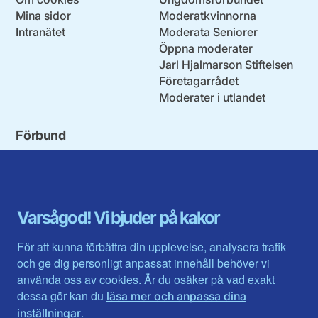
Mina sidor
Moderatkvinnorna
Intranätet
Moderata Seniorer
Öppna moderater
Jarl Hjalmarson Stiftelsen
Företagarrådet
Moderater i utlandet
Förbund
Blekinge län
Stockholms stad och län
Dalarna
Södermanlands län
Gotland
Uppsala län
Gävleborg
Värmlands län
Varsågod! Vi bjuder på kakor
Halland
Västerbotten
Jämtlands län
Västra Götaland
För att kunna förbättra din upplevelse, analysera trafik
Jönköpings län
Västernorrland
och ge dig personligt anpassat innehåll behöver vi
Kalmar län
Västmanland
använda oss av cookies. Är du osäker på vad exakt
Kronobergs län
Örebro län
dessa gör kan du
läsa mer och anpassa dina
Norrbotten
Östergötland
.
inställningar