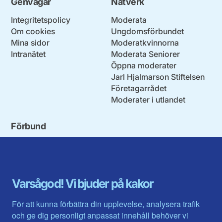
Genvägar
Nätverk
Integritetspolicy
Moderata
Om cookies
Ungdomsförbundet
Mina sidor
Moderatkvinnorna
Intranätet
Moderata Seniorer
Öppna moderater
Jarl Hjalmarson Stiftelsen
Företagarrådet
Moderater i utlandet
Förbund
Blekinge län
Stockholms stad och län
Dalarna
Södermanlands län
Gotland
Uppsala län
Gävleborg
Värmlands län
Varsågod! Vi bjuder på kakor
Halland
Västerbotten
Jämtlands län
Västra Götaland
För att kunna förbättra din upplevelse, analysera trafik
Jönköpings län
Västernorrland
och ge dig personligt anpassat innehåll behöver vi