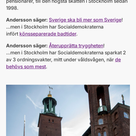
pensionärer, till den högsta skatten i Stockholm sedan
1998.
Andersson säger:
Sverige ska bli mer som Sverige
!
…men i Stockholm har Socialdemokraterna
infört
könsseparerade badtider
.
Andersson säger:
Återupprätta tryggheten
!
…men i Stockholm har Socialdemokraterna sparkat 2
av 3 ordningsvakter, mitt under våldsvågen, när
de
behövs som mest
.