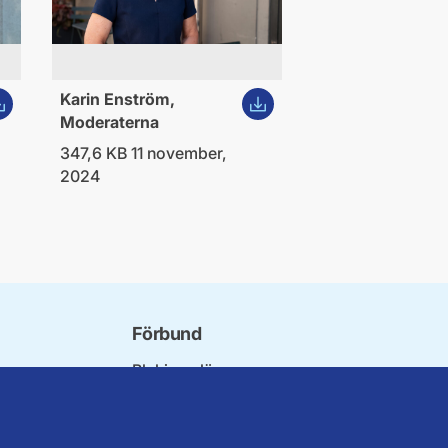
dda ner bild
Ladda ner bild
Karin Enström,
Moderaterna
347,6 KB 11 november,
2024
Förbund
Blekinge län
örbundet
Dalarna
innorna
Gotland
Seniorer
Gävleborg