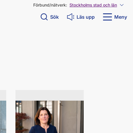
Förbund/nätverk:
Stockholms stad och län
Visa 
Sök
Läs upp
Meny