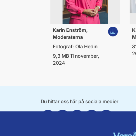
Ladda ner bi
Karin Enström,
K
Moderaterna
M
Fotograf: Ola Hedin
3
2
9,3 MB 11 november,
2024
Du hittar oss här på sociala medier
Facebook
Twitter
Instagram
Linkedin
Youtube