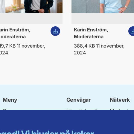
ld
Ladda ner bild
La
arin Enström,
Karin Enström,
oderaterna
Moderaterna
19,7 KB 11 november,
388,4 KB 11 november,
024
2024
Meny
Genvägar
Nätverk
Om oss
Integritetspolicy
Moderata
Stadgar och
Om cookies
Ungdomsf
nomineringsregler
Mina sidor
Moderatkv
Fyllnadsval av
Intranätet
Moderata 