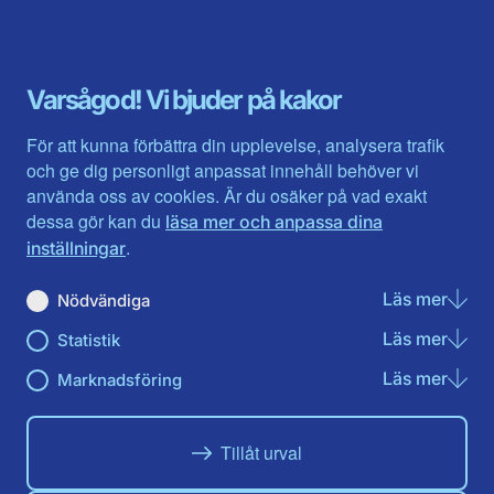
Blekinge län
Stockholms stad och län
Dalarna
Södermanlands län
Gotland
Uppsala län
Gävleborg
Värmlands län
Varsågod! Vi bjuder på kakor
Halland
Västerbotten
Jämtlands län
Västra Götaland
För att kunna förbättra din upplevelse, analysera trafik
Jönköpings län
Västernorrland
och ge dig personligt anpassat innehåll behöver vi
Kalmar län
Västmanland
använda oss av cookies. Är du osäker på vad exakt
Kronobergs län
Örebro län
dessa gör kan du
läsa mer och anpassa dina
Norrbotten
Östergötland
.
inställningar
Skåne län
Läs mer
om N
Nödvändiga
Du hittar oss här på sociala medier
Läs mer
om St
Statistik
Facebook
Twitter
Instagram
Linkedin
Youtube
Läs mer
om Ma
Marknadsföring
Tillåt urval