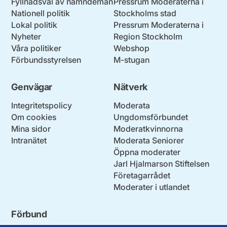
Fyllnadsval av nämndemän
Pressrum Moderaterna i
Nationell politik
Stockholms stad
Lokal politik
Pressrum Moderaterna i
Nyheter
Region Stockholm
Våra politiker
Webshop
Förbundsstyrelsen
M-stugan
Genvägar
Nätverk
Integritetspolicy
Moderata
Om cookies
Ungdomsförbundet
Mina sidor
Moderatkvinnorna
Intranätet
Moderata Seniorer
Öppna moderater
Jarl Hjalmarson Stiftelsen
Företagarrådet
Moderater i utlandet
Förbund