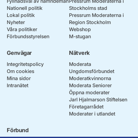
Fyllnadsval av nämndemän
Pressrum Moderaterna i
Nationell politik
Stockholms stad
Lokal politik
Pressrum Moderaterna i
Nyheter
Region Stockholm
Våra politiker
Webshop
Förbundsstyrelsen
M-stugan
Genvägar
Nätverk
Integritetspolicy
Moderata
Om cookies
Ungdomsförbundet
Mina sidor
Moderatkvinnorna
Intranätet
Moderata Seniorer
Öppna moderater
Jarl Hjalmarson Stiftelsen
Företagarrådet
Moderater i utlandet
Förbund