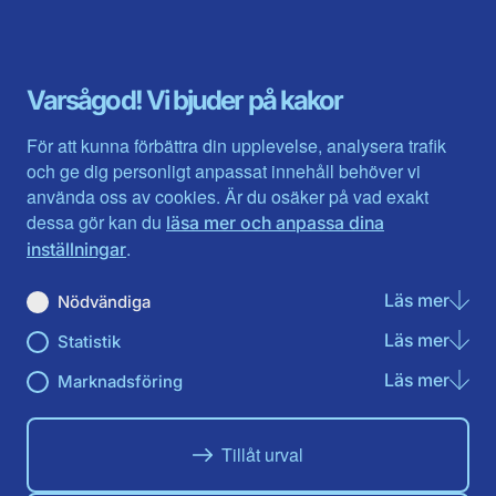
Blekinge län
Stockholms stad och län
Dalarna
Södermanlands län
Gotland
Uppsala län
Gävleborg
Värmlands län
Varsågod! Vi bjuder på kakor
Halland
Västerbotten
Jämtlands län
Västra Götaland
För att kunna förbättra din upplevelse, analysera trafik
Jönköpings län
Västernorrland
och ge dig personligt anpassat innehåll behöver vi
Kalmar län
Västmanland
använda oss av cookies. Är du osäker på vad exakt
Kronobergs län
Örebro län
dessa gör kan du
läsa mer och anpassa dina
Norrbotten
Östergötland
.
inställningar
Skåne län
Läs mer
om N
Nödvändiga
Du hittar oss här på sociala medier
Läs mer
om St
Statistik
Facebook
Twitter
Instagram
Linkedin
Youtube
Läs mer
om Ma
Marknadsföring
Tillåt urval