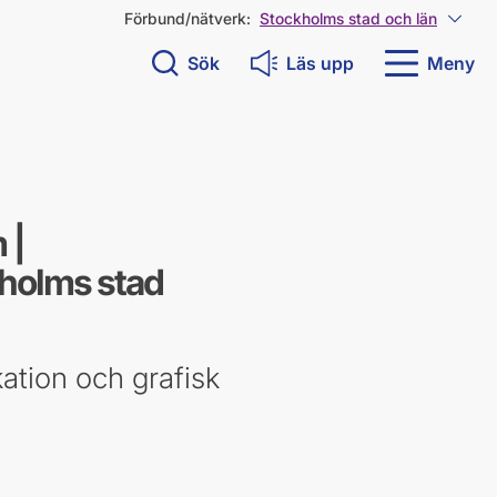
Förbund/nätverk:
Stockholms stad och län
Visa 
Sök
Läs upp
Meny
 |
holms stad
ation och grafisk