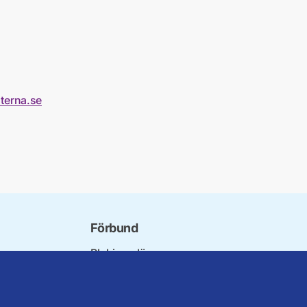
terna.se
Förbund
Blekinge län
örbundet
Dalarna
innorna
Gotland
Seniorer
Gävleborg