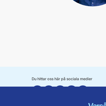
Du hittar oss här på sociala medier
Facebook
Twitter
Instagram
Linkedin
Youtube
Varså