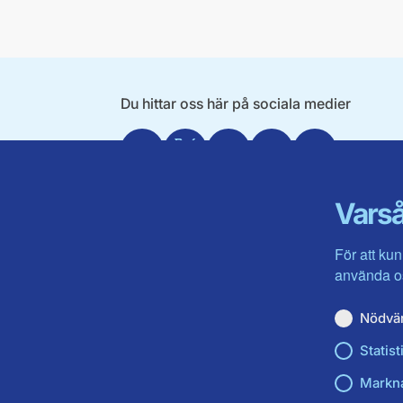
Du hittar oss här på sociala medier
Facebook
X
Instagram
Linkedin
Youtube
Varså
För att kun
använda os
Nödvä
Statist
Markn