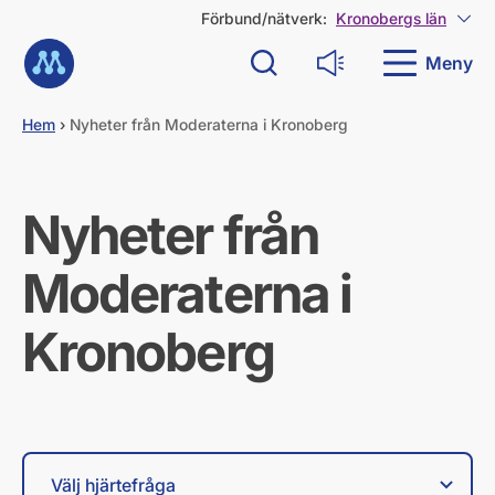
G
Förbund/nätverk:
Kronobergs län
Visa
å
Till startsidan
d
Meny
Sök
Läs upp
i
r
e
Hem
›
Nyheter från Moderaterna i Kronoberg
k
t
t
i
Nyheter från
l
l
Moderaterna i
i
n
n
Kronoberg
e
h
å
l
l
Filtrera efter hjärtefråga