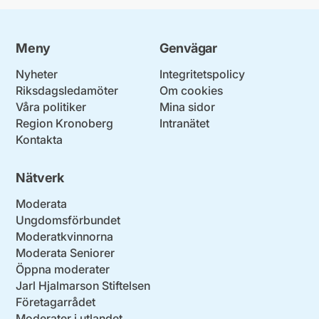
Meny
Genvägar
Nyheter
Integritetspolicy
Riksdagsledamöter
Om cookies
Våra politiker
Mina sidor
Region Kronoberg
Intranätet
Kontakta
Nätverk
Moderata
Ungdomsförbundet
Moderatkvinnorna
Moderata Seniorer
Öppna moderater
Jarl Hjalmarson Stiftelsen
Företagarrådet
Moderater i utlandet