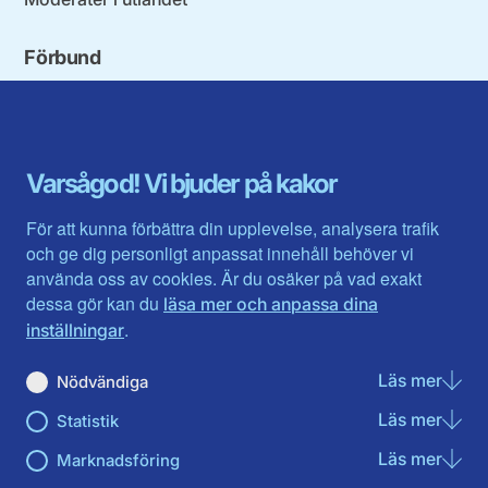
Förbund
Blekinge län
Stockholms stad och län
Dalarna
Södermanlands län
Gotland
Uppsala län
Gävleborg
Värmlands län
Varsågod! Vi bjuder på kakor
Halland
Västerbotten
Jämtlands län
Västra Götaland
För att kunna förbättra din upplevelse, analysera trafik
Jönköpings län
Västernorrland
och ge dig personligt anpassat innehåll behöver vi
Kalmar län
Västmanland
använda oss av cookies. Är du osäker på vad exakt
Kronobergs län
Örebro län
dessa gör kan du
läsa mer och anpassa dina
Norrbotten
Östergötland
.
inställningar
Skåne län
Läs mer
om N
Nödvändiga
Du hittar oss här på sociala medier
Läs mer
om St
Statistik
Facebook
Twitter
Instagram
Linkedin
Youtube
Läs mer
om Ma
Marknadsföring