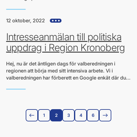
12 oktober, 2022
Visa alla hjärtefrågor
Intresseanmälan till politiska
uppdrag i Region Kronoberg
Hej, nu är det äntligen dags för valberedningen i
regionen att börja med sitt intensiva arbete. Vi i
valberedningen har förberett en Google enkät där du...
1
2
3
4
6
Föregående sida
Nästa sida