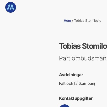
G
Till startsidan
å
d
i
Hem
›
Tobias Stomilovic
r
e
k
t
t
Tobias Stomilo
i
l
l
Partiombudsman 
i
n
n
e
Avdelningar
h
å
Fält och fältkampanj
l
l
Kontaktuppgifter