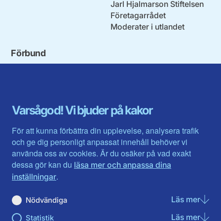
Jarl Hjalmarson Stiftelsen
Företagarrådet
Moderater i utlandet
Förbund
Blekinge län
Stockholms stad och län
Dalarna
Södermanlands län
Gotland
Uppsala län
Gävleborg
Värmlands län
Varsågod! Vi bjuder på kakor
Halland
Västerbotten
Jämtlands län
Västra Götaland
För att kunna förbättra din upplevelse, analysera trafik
Jönköpings län
Västernorrland
och ge dig personligt anpassat innehåll behöver vi
Kalmar län
Västmanland
använda oss av cookies. Är du osäker på vad exakt
Kronobergs län
Örebro län
dessa gör kan du
läsa mer och anpassa dina
Norrbotten
Östergötland
.
inställningar
Skåne län
Läs mer
om N
Nödvändiga
Du hittar oss här på sociala medier
Läs mer
om St
Statistik