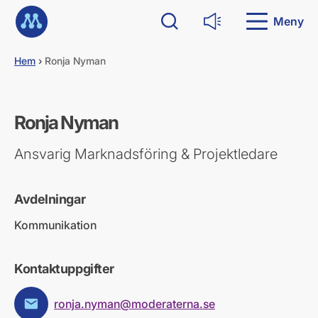
G
Till startsidan
å
Meny
Sök
Läs upp
d
i
Hem
›
Ronja Nyman
r
e
k
t
Ronja Nyman
t
i
l
Ansvarig Marknadsföring & Projektledare
l
i
n
Avdelningar
n
e
Kommunikation
h
å
l
Kontaktuppgifter
l
ronja.nyman@moderaterna.se
E-post: