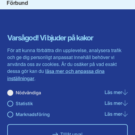
Förbund
Blekinge län
Stockholms stad och län
Dalarna
Södermanlands län
Gotland
Uppsala län
Gävleborg
Värmlands län
Varsågod! Vi bjuder på kakor
Halland
Västerbotten
Jämtlands län
Västra Götaland
För att kunna förbättra din upplevelse, analysera trafik
Jönköpings län
Västernorrland
och ge dig personligt anpassat innehåll behöver vi
Kalmar län
Västmanland
använda oss av cookies. Är du osäker på vad exakt
Kronobergs län
Örebro län
dessa gör kan du
läsa mer och anpassa dina
Norrbotten
Östergötland
.
inställningar
Skåne län
Läs mer
om N
Nödvändiga
Du hittar oss här på sociala medier
Läs mer
om St
Statistik
Facebook
X
Instagram
Linkedin
Youtube
Läs mer
om Ma
Marknadsföring
Tillåt urval