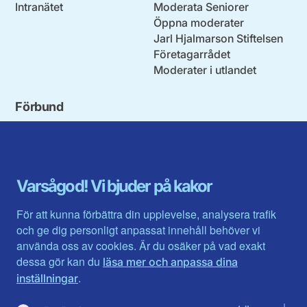
Intranätet
Moderata Seniorer
Öppna moderater
Jarl Hjalmarson Stiftelsen
Företagarrådet
Moderater i utlandet
Förbund
Blekinge län
Stockholms stad och län
Dalarna
Södermanlands län
Gotland
Uppsala län
Gävleborg
Värmlands län
Varsågod! Vi bjuder på kakor
Halland
Västerbotten
Jämtlands län
Västra Götaland
För att kunna förbättra din upplevelse, analysera trafik
Jönköpings län
Västernorrland
och ge dig personligt anpassat innehåll behöver vi
Kalmar län
Västmanland
använda oss av cookies. Är du osäker på vad exakt
Kronobergs län
Örebro län
dessa gör kan du
läsa mer och anpassa dina
Norrbotten
Östergötland
.
inställningar
Skåne län