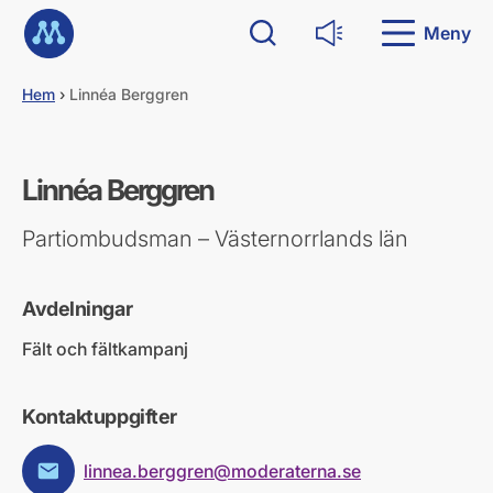
G
Till startsidan
å
Meny
Sök
Läs upp
d
i
Hem
›
Linnéa Berggren
r
e
k
t
Linnéa Berggren
t
i
l
Partiombudsman – Västernorrlands län
l
i
n
Avdelningar
n
e
Fält och fältkampanj
h
å
l
Kontaktuppgifter
l
linnea.berggren@moderaterna.se
E-post: