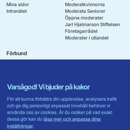
Mina sidor
Moderatkvinnorna
Intranätet
Moderata Seniorer
Öppna moderater
Jarl Hjalmarson Stiftelsen
Företagarrådet
Moderater i utlandet
Förbund
Blekinge län
Stockholms stad och län
Dalarna
Södermanlands län
Gotland
Uppsala län
Gävleborg
Värmlands län
Varsågod! Vi bjuder på kakor
Halland
Västerbotten
Jämtlands län
Västra Götaland
För att kunna förbättra din upplevelse, analysera trafik
Jönköpings län
Västernorrland
och ge dig personligt anpassat innehåll behöver vi
Kalmar län
Västmanland
använda oss av cookies. Är du osäker på vad exakt
Kronobergs län
Örebro län
dessa gör kan du
läsa mer och anpassa dina
Norrbotten
Östergötland
.
inställningar