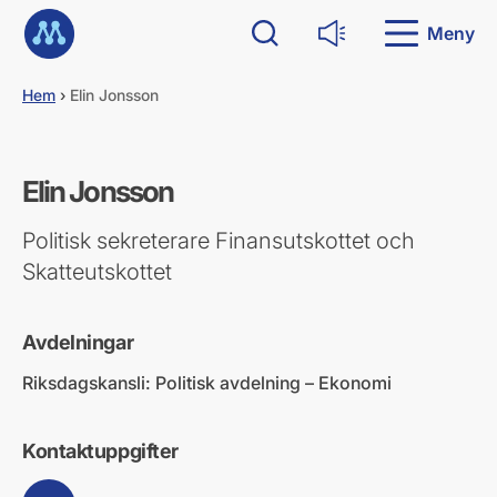
G
Till startsidan
å
Meny
Sök
Läs upp
d
i
Hem
›
Elin Jonsson
r
e
k
t
Elin Jonsson
t
i
l
Politisk sekreterare Finansutskottet och
l
Skatteutskottet
i
n
n
Avdelningar
e
h
Riksdagskansli: Politisk avdelning – Ekonomi
å
l
l
Kontaktuppgifter