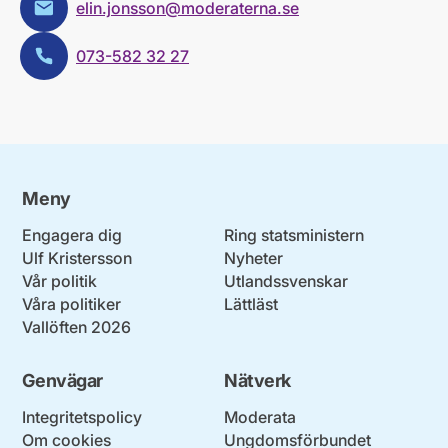
elin.jonsson@moderaterna.se
E-post:
073-582 32 27
Telefon:
Meny
Engagera dig
Ring statsministern
Ulf Kristersson
Nyheter
Vår politik
Utlandssvenskar
Våra politiker
Lättläst
Vallöften 2026
Genvägar
Nätverk
Integritetspolicy
Moderata
Om cookies
Ungdomsförbundet