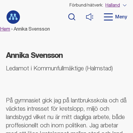
G
Förbund/nätverk:
Halland
Visa
å
Till startsidan
d
Meny
Sök
Läs upp
i
r
Hem
›
Annika Svensson
e
k
t
t
Annika Svensson
i
l
Ledamot i Kommunfullmäktige (Halmstad)
l
i
n
n
e
På gymnasiet gick jag på lantbruksskola och då
h
väcktes intresset för kretslopp, miljö och
å
l
landsbygd vilket nu är mitt dagliga arbete, både
l
proffesionellt och inom politiken. Jag arbetar