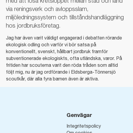
med att lösa kretsloppet mellan stad och land
via reningsverk och avloppsslam,
miljöledningssystem och tillståndshandläggning
hos jordbruksföretag.
Jag har även varit väldigt engagerad i debatten rörande
ekologisk odling och varför vi bör satsa på
konventionellt, svenskt, hållbart jordbruk framför
subventionerade ekologiskts, ofta utländska, varor. På
fritiden har scouterna varit den röda tråden som alltid
följt mig, nu är jag ordförande i Eldsberga-Tönnersjö
scoutkår, där alla fyra barnen även är aktiva.
Genvägar
Integritetspolicy
Om cookies