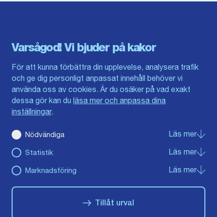
Blekinge län
Stockholms stad och län
Dalarna
Södermanlands län
Gotland
Uppsala län
Gävleborg
Värmlands län
Varsågod! Vi bjuder på kakor
Halland
Västerbotten
Jämtlands län
Västra Götaland
För att kunna förbättra din upplevelse, analysera trafik
Jönköpings län
Västernorrland
och ge dig personligt anpassat innehåll behöver vi
Kalmar län
Västmanland
använda oss av cookies. Är du osäker på vad exakt
Kronobergs län
Örebro län
dessa gör kan du
läsa mer och anpassa dina
Norrbotten
Östergötland
inställningar
.
Skåne län
Läs mer
om Nö
Nödvändiga
Du hittar oss här på sociala medier
Läs mer
om St
Statistik
Facebook
Instagram
Youtube
Läs mer
om Ma
Marknadsföring
Tillåt urval