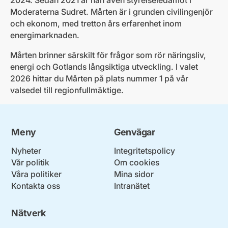
2024. Sedan 2021 är han även styrelseledamot i
Moderaterna Sudret. Mårten är i grunden civilingenjör
och ekonom, med tretton års erfarenhet inom
energimarknaden.
Mårten brinner särskilt för frågor som rör näringsliv,
energi och Gotlands långsiktiga utveckling. I valet
2026 hittar du Mårten på plats nummer 1 på vår
valsedel till regionfullmäktige.
Meny
Genvägar
Nyheter
Integritetspolicy
Vår politik
Om cookies
Våra politiker
Mina sidor
Kontakta oss
Intranätet
Nätverk