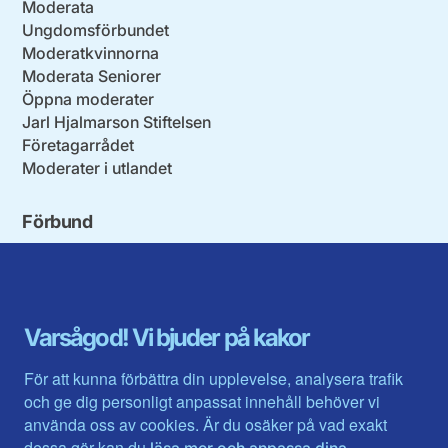
Moderata
Ungdomsförbundet
Moderatkvinnorna
Moderata Seniorer
Öppna moderater
Jarl Hjalmarson Stiftelsen
Företagarrådet
Moderater i utlandet
Förbund
Blekinge län
Stockholms stad och län
Dalarna
Södermanlands län
Gotland
Uppsala län
Gävleborg
Värmlands län
Varsågod! Vi bjuder på kakor
Halland
Västerbotten
Jämtlands län
Västra Götaland
För att kunna förbättra din upplevelse, analysera trafik
Jönköpings län
Västernorrland
och ge dig personligt anpassat innehåll behöver vi
Kalmar län
Västmanland
använda oss av cookies. Är du osäker på vad exakt
Kronobergs län
Örebro län
dessa gör kan du