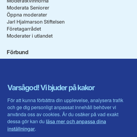
Moderatkvinnorna
Moderata Seniorer
Öppna moderater
Jarl Hjalmarson Stiftelsen
Företagarrådet
Moderater i utlandet
Förbund
Blekinge län
Stockholms stad och län
Dalarna
Södermanlands län
Gotland
Uppsala län
Gävleborg
Värmlands län
Varsågod! Vi bjuder på kakor
Halland
Västerbotten
Jämtlands län
Västra Götaland
För att kunna förbättra din upplevelse, analysera trafik
Jönköpings län
Västernorrland
och ge dig personligt anpassat innehåll behöver vi
Kalmar län
Västmanland
använda oss av cookies. Är du osäker på vad exakt
Kronobergs län
Örebro län
dessa gör kan du
läsa mer och anpassa dina
Norrbotten
Östergötland
.
inställningar
Skåne län