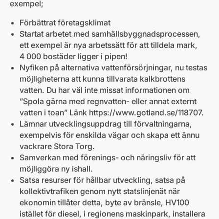
exempel;
Förbättrat företagsklimat
Startat arbetet med samhällsbyggnadsprocessen,
ett exempel är nya arbetssätt för att tilldela mark,
4 000 bostäder ligger i pipen!
Nyfiken på alternativa vattenförsörjningar, nu testas
möjligheterna att kunna tillvarata kalkbrottens
vatten. Du har väl inte missat informationen om
”Spola gärna med regnvatten- eller annat externt
vatten i toan” Länk https://www.gotland.se/118707.
Lämnar utvecklingsuppdrag till förvaltningarna,
exempelvis för enskilda vägar och skapa ett ännu
vackrare Stora Torg.
Samverkan med förenings- och näringsliv för att
möjliggöra ny ishall.
Satsa resurser för hållbar utveckling, satsa på
kollektivtrafiken genom nytt statslinjenät när
ekonomin tillåter detta, byte av bränsle, HV100
istället för diesel, i regionens maskinpark, installera