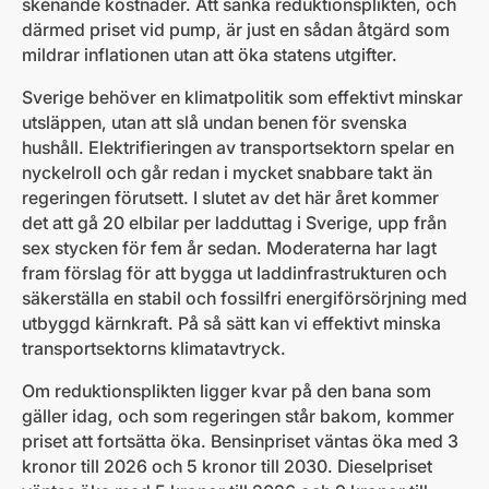
skenande kostnader. Att sänka reduktionsplikten, och
därmed priset vid pump, är just en sådan åtgärd som
mildrar inflationen utan att öka statens utgifter.
Sverige behöver en klimatpolitik som effektivt minskar
utsläppen, utan att slå undan benen för svenska
hushåll. Elektrifieringen av transportsektorn spelar en
nyckelroll och går redan i mycket snabbare takt än
regeringen förutsett. I slutet av det här året kommer
det att gå 20 elbilar per ladduttag i Sverige, upp från
sex stycken för fem år sedan. Moderaterna har lagt
fram förslag för att bygga ut laddinfrastrukturen och
säkerställa en stabil och fossilfri energiförsörjning med
utbyggd kärnkraft. På så sätt kan vi effektivt minska
transportsektorns klimatavtryck.
Om reduktionsplikten ligger kvar på den bana som
gäller idag, och som regeringen står bakom, kommer
priset att fortsätta öka. Bensinpriset väntas öka med 3
kronor till 2026 och 5 kronor till 2030. Dieselpriset