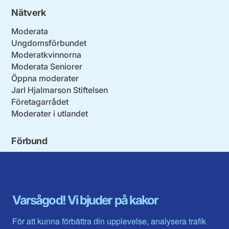
Nätverk
Moderata
Ungdomsförbundet
Moderatkvinnorna
Moderata Seniorer
Öppna moderater
Jarl Hjalmarson Stiftelsen
Företagarrådet
Moderater i utlandet
Förbund
Blekinge län
Stockholms stad och län
Dalarna
Södermanlands län
Gotland
Uppsala län
Gävleborg
Värmlands län
Varsågod! Vi bjuder på kakor
Halland
Västerbotten
Jämtlands län
Västra Götaland
För att kunna förbättra din upplevelse, analysera trafik