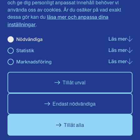
Jönköpings län
Västernorrland
och ge dig personligt anpassat innehåll behöver vi
Kalmar län
Västmanland
använda oss av cookies. Är du osäker på vad exakt
Kronobergs län
Örebro län
dessa gör kan du
läsa mer och anpassa dina
Norrbotten
Östergötland
.
inställningar
Skåne län
Läs mer
om N
Nödvändiga
Du hittar oss här på sociala medier
Läs mer
om St
Statistik
Facebook
Twitter
Instagram
Linkedin
Youtube
Läs mer
om Ma
Marknadsföring
Tillåt urval
Endast nödvändiga
Tillåt alla