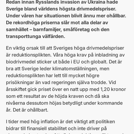
Redan innan Rysslands invasion av Ukraina hade
Sverige bland världens högsta drivmedelspriser.
Under våren har situationen blivit ännu mer ohållbar.
De rekordhöga priserna slår mot alla delar av
samhället – barnfamiljer, småföretag och den
transporttunga välfärden.
En viktig orsak till att Sveriges höga drivmedelspriser
är reduktionsplikten. Våra höga krav på inbladning av
biodrivmedel sticker ut både i EU och globalt. Det är
bra att Sverige leder klimatomställningen, men
reduktionsplikten har lett till mycket högre
prisökningar än vad regeringen själva trodde. Vid
årsskiftet gick priset över en natt upp med 1,20 kronor
som ett resultat av de höjda kraven och då ska
nivåerna dessutom höjas betydligt under kommande
år. Det är ohållbart.
I tider med hög inflation är det viktigt att politiken
bidrar till finansiell stabilitet och inte driver på