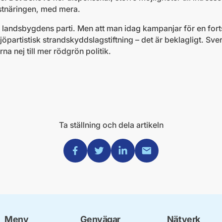
ästnäringen, med mera.
 landsbygdens parti. Men att man idag kampanjar för en fort
jöpartistisk strandskyddslagstiftning – det är beklagligt. Sver
a nej till mer rödgrön politik.
Ta ställning och dela artikeln
Dela via Facebook
Dela via Twitter
Dela via Linkedin
Dela via Mail
Meny
Genvägar
Nätverk