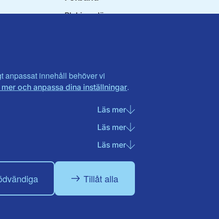
Blekinge län
ndet
Dalarna
orna
Gotland
orer
Gävleborg
ter
Halland
n
Visa fler ...
igt anpassat innehåll behöver vi
.
 mer och anpassa dina inställningar
t
landet
Läs mer
om Nödvändiga cookies
Läs mer
om Statistik cookies
Läs mer
om Marknadsföring cook
ödvändiga
Tillåt alla