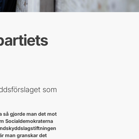
partiets
yddsförslaget som
ta så gjorde man det mot
ram Socialdemokraterna
trandskyddslagstiftningen
 när man granskar det