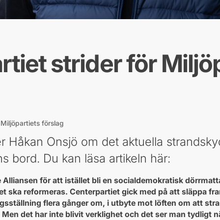
tiet strider för Miljö
 Miljöpartiets förslag
er Håkan Onsjö om det aktuella strandsk
s bord. Du kan läsa artikeln här:
Alliansen för att istället bli en socialdemokratisk dörrmat
et ska reformeras. Centerpartiet gick med på att släppa f
ringsställning flera gånger om, i utbyte mot löften om att s
v. Men det har inte blivit verklighet och det ser man tydligt