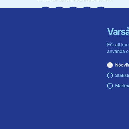
Facebook
Twitter
Instagram
Linkedin
Youtube
Varså
För att kun
använda os
Nödvä
Statist
Markn