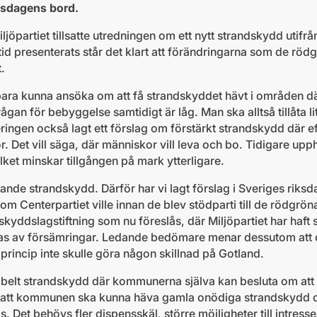
ksdagens bord.
öpartiet tillsatte utredningen om ett nytt strandskydd utifrån
tid presenterats står det klart att förändringarna som de rödg
.
bara kunna ansöka om att få strandskyddet hävt i områden d
ågan för bebyggelse samtidigt är låg. Man ska alltså tillåta li
ringen också lagt ett förslag om förstärkt strandskydd där e
r. Det vill säga, där människor vill leva och bo. Tidigare u
lket minskar tillgången på mark ytterligare.
låtande strandskydd. Därför har vi lagt förslag i Sveriges riks
om Centerpartiet ville innan de blev stödparti till de rödgrön
yddslagstiftning som nu föreslås, där Miljöpartiet har haft s
gas av försämringar. Ledande bedömare menar dessutom att
princip inte skulle göra någon skillnad på Gotland.
exibelt strandskydd där kommunerna själva kan besluta om att
, att kommunen ska kunna häva gamla onödiga strandskydd o
. Det behövs fler dispensskäl, större möjligheter till intres