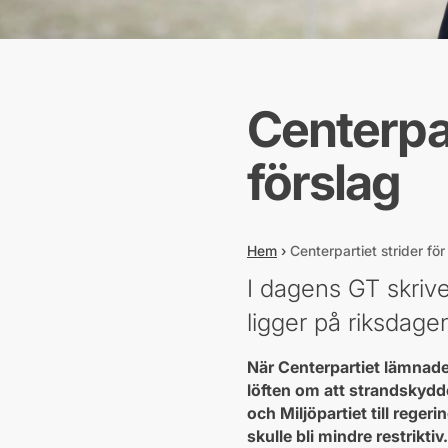
Centerpar
förslag
Hem
›
Centerpartiet strider för
I dagens GT skriv
ligger på riksdagen
När Centerpartiet lämnade 
löften om att strandskydd
och Miljöpartiet till rege
skulle bli mindre restrikti