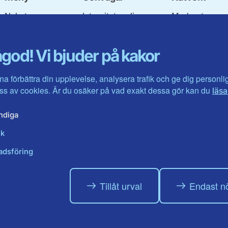
Nyheter
Integritetspolicy
Moderata
Vår politik
Om cookies
Ungdomsförbu
Våra politiker
Mina sidor
Moderatkvinn
god! Vi bjuder på kakor
Kontakta oss
Intranätet
Moderata Seni
Öppna modera
Jarl Hjalmarso
na förbättra din upplevelse, analysera trafik och ge dig personl
Stiftelsen
s av cookies. Är du osäker på vad exakt dessa gör kan du
läsa
Företagarråde
Moderater i ut
ndiga
ik
adsföring
Tillåt urval
Endast n