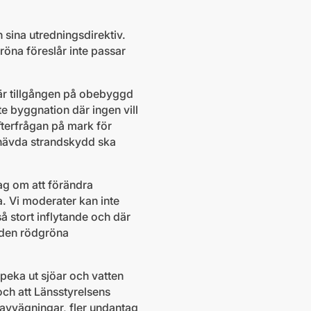
 sina utredningsdirektiv.
röna föreslår inte passar
är tillgången på obebyggd
te byggnation där ingen vill
fterfrågan på mark för
pphävda strandskydd ska
dag om att förändra
a. Vi moderater kan inte
å stort inflytande och där
 den rödgröna
 peka ut sjöar och vatten
ch att Länsstyrelsens
seavvägningar, fler undantag