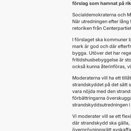
förslag som hamnat på ri
Socialdemokraterna och Milj
När utredningen efter lång 
retoriken från Centerpartiet
I förslaget ska kommuner 
mark är god och där efterfr
bygga. Utöver det har rege
fritidshusbebyggelse är sto
också kunna återinföras, vi
Moderaterna vill ha ett til
strandskyddet på det sätt s
vara nöjda med den strandsk
förbättringarna överskug
strandskyddsutredningen i 
Vi moderater vill se ett fl
där strandskydd ska gälla
överprövningsrätt avskaffas