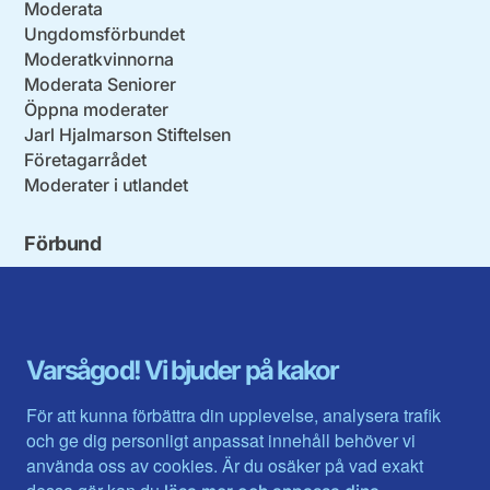
Moderata
Ungdomsförbundet
Moderatkvinnorna
Moderata Seniorer
Öppna moderater
Jarl Hjalmarson Stiftelsen
Företagarrådet
Moderater i utlandet
Förbund
Blekinge län
Stockholms stad och län
Dalarna
Södermanlands län
Gotland
Uppsala län
Gävleborg
Värmlands län
Varsågod! Vi bjuder på kakor
Halland
Västerbotten
Jämtlands län
Västra Götaland
För att kunna förbättra din upplevelse, analysera trafik
Jönköpings län
Västernorrland
och ge dig personligt anpassat innehåll behöver vi
Kalmar län
Västmanland
använda oss av cookies. Är du osäker på vad exakt
Kronobergs län
Örebro län