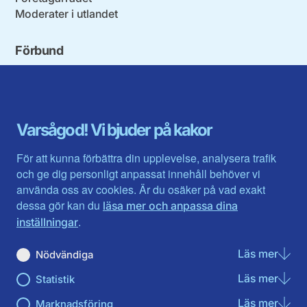
Moderater i utlandet
Förbund
Blekinge län
Stockholms stad och län
Dalarna
Södermanlands län
Gotland
Uppsala län
Gävleborg
Värmlands län
Varsågod! Vi bjuder på kakor
Halland
Västerbotten
Jämtlands län
Västra Götaland
För att kunna förbättra din upplevelse, analysera trafik
Jönköpings län
Västernorrland
och ge dig personligt anpassat innehåll behöver vi
Kalmar län
Västmanland
använda oss av cookies. Är du osäker på vad exakt
Kronobergs län
Örebro län
dessa gör kan du
läsa mer och anpassa dina
Norrbotten
Östergötland
.
inställningar
Skåne län
Läs mer
om N
Nödvändiga
Du hittar oss här på sociala medier
Läs mer
om St
Statistik
Facebook
Twitter
Instagram
Linkedin
Youtube
Läs mer
om Ma
Marknadsföring