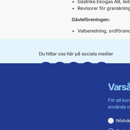
Gästrike Ekogas AB, le
Revisorer för granskning
Gävleföreningen:
Valberedning, ordföran
Du hittar oss här på sociala medier
Facebook
Twitter
Instagram
Linkedin
Youtube
Varså
För att kun
använda os
Nödvä