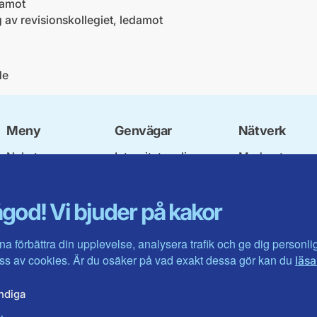
damot
 av revisionskollegiet, ledamot
de
Meny
Genvägar
Nätverk
Nyheter
Integritetspolicy
Moderata
Vår politik
Om cookies
Ungdomsförbu
Våra politiker
Mina sidor
Moderatkvinn
god! Vi bjuder på kakor
Om oss
Intranätet
Moderata Seni
Kontakta oss
Öppna modera
Jarl Hjalmarso
na förbättra din upplevelse, analysera trafik och ge dig personl
Stiftelsen
s av cookies. Är du osäker på vad exakt dessa gör kan du
läsa
Företagarråde
Moderater i ut
ndiga