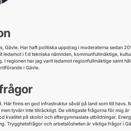
on
us, Gävle. Har haft politiska uppdrag i moderaterna sedan 
t ledamot i f.d tekniska nämnden, kommunfullmäktige, kultu
 I regionen har jag varit ledamot regionfullmäktige samt h
ordförande i Gävle.
 frågor
. Här finns en god infrastruktur såväl på land som till havs. 
men tyvärr inte tillräckligt. De viktigaste frågorna för mig ä
od kvalitet på skolor och eftergymnasiala utbildningar. Energ
gång. Trygghetsfrågor och arbetslösheten är viktiga frågor i Gä