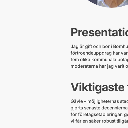
Presentati
Jag är gift och bor i Bomh
förtroendeuppdrag har vari
fem olika kommunala bolag.
moderaterna har jag varit 
Viktigaste
Gävle – möjligheternas stad
gjorts senaste decennierna 
för företagsetableringar, g
vi får en säker robust till