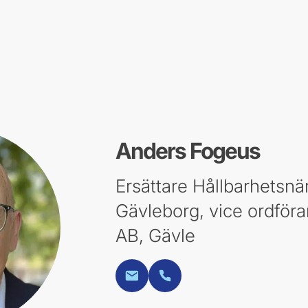
Anders Fogeus
Ersättare Hållbarhetsn
Gävleborg, vice ordför
AB, Gävle
E-post
Telefon