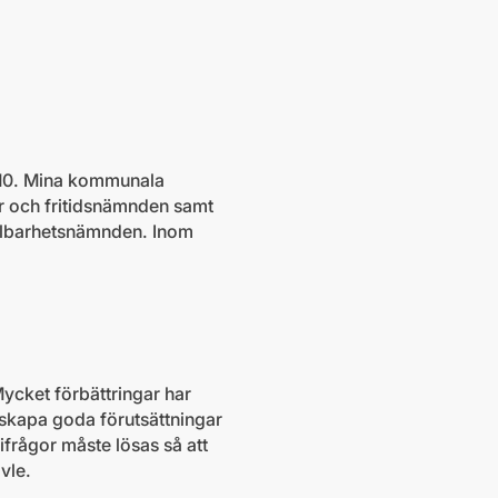
2010. Mina kommunala
r och fritidsnämnden samt
ållbarhetsnämnden. Inom
Mycket förbättringar har
r skapa goda förutsättningar
ifrågor måste lösas så att
vle.