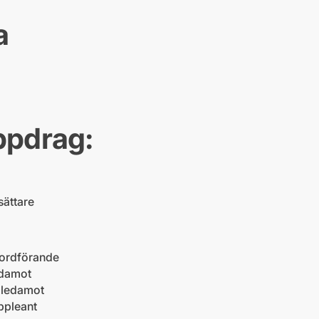
a
ppdrag:
sättare
 ordförande
edamot
 ledamot
ppleant