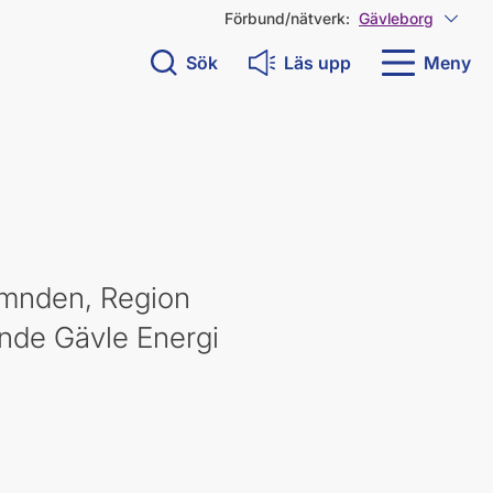
Förbund/nätverk:
Gävleborg
Visa 
Sök
Läs upp
Meny
ämnden, Region
ande Gävle Energi