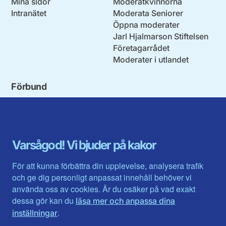
Mina sidor
Moderatkvinnorna
Intranätet
Moderata Seniorer
Öppna moderater
Jarl Hjalmarson Stiftelsen
Företagarrådet
Moderater i utlandet
Förbund
Blekinge län
Stockholms stad och län
Dalarna
Södermanlands län
Gotland
Uppsala län
Gävleborg
Värmlands län
Varsågod! Vi bjuder på kakor
Halland
Västerbotten
Jämtlands län
Västra Götaland
För att kunna förbättra din upplevelse, analysera trafik
Jönköpings län
Västernorrland
och ge dig personligt anpassat innehåll behöver vi
Kalmar län
Västmanland
använda oss av cookies. Är du osäker på vad exakt
Kronobergs län
Örebro län
dessa gör kan du
läsa mer och anpassa dina
Norrbotten
Östergötland
.
inställningar
Skåne län