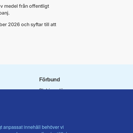
v medel från offentligt
panj.
r 2026 och syftar till att
Förbund
Blekinge län
bundet
Dalarna
norna
Gotland
niorer
Gävleborg
ater
Halland
son
Visa fler ...
igt anpassat innehåll behöver vi