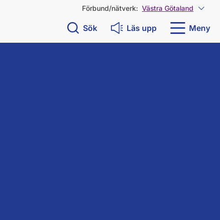
Förbund/nätverk:
Västra Götaland
Visa 
Sök
Läs upp
Meny