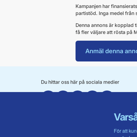
Kampanjen har finansierats 
partistöd. Inga medel från
Denna annons är kopplad til
få fler väljare att rösta på
Anmäl denna ann
Du hittar oss här på sociala medier
Facebook
Twitter
Instagram
Linkedin
Youtube
Varså
För att kun