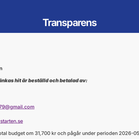
Transparens
an
as hit är beställd och betalad av:
dt79@gmail.com
starten.se
otal budget om 31,700 kr och pågår under perioden 2026-