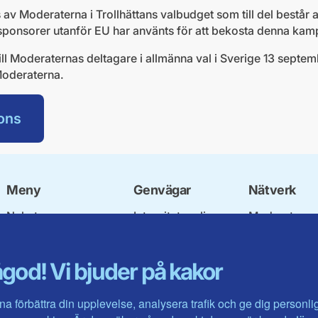
av Moderaterna i Trollhättans valbudget som till del består a
 sponsorer utanför EU har använts för att bekosta denna kam
l Moderaternas deltagare i allmänna val i Sverige 13 septembe
 Moderaterna.
ons
Meny
Genvägar
Nätverk
Nyheter
Integritetspolicy
Moderata
Vår politik
Om cookies
Ungdomsför
Våra politiker
Mina sidor
Moderatkvin
god! Vi bjuder på kakor
Om oss
Intranätet
Moderata Se
Förbundsstyrelsen
Öppna moder
Kontakta oss
Jarl Hjalmar
na förbättra din upplevelse, analysera trafik och ge dig personl
Stiftelsen