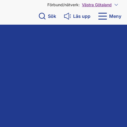
Förbund/nätverk:
Västra Götaland
Visa 
Sök
Läs upp
Meny