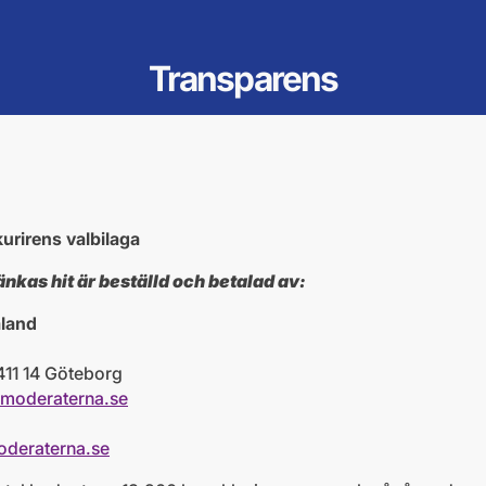
Transparens
urirens valbilaga
as hit är beställd och betalad av:
aland
 411 14 Göteborg
@moderaterna.se
oderaterna.se