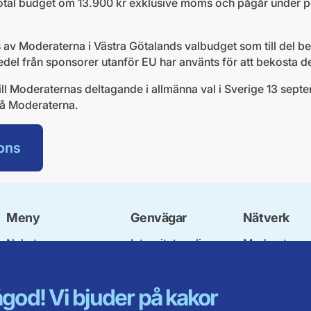
otal budget om 13.900 kr exklusive moms och pågår under 
 av Moderaterna i Västra Götalands valbudget som till del be
 medel från sponsorer utanför EU har använts för att bekosta 
ll Moderaternas deltagande i allmänna val i Sverige 13 septem
a på Moderaterna.
ons
Meny
Genvägar
Nätverk
Nyheter
Integritetspolicy
Moderata
Vår politik
Om cookies
Ungdomsför
Våra politiker
Mina sidor
Moderatkvin
god! Vi bjuder på kakor
Om oss
Intranätet
Moderata Se
Förbundsstyrelsen
Öppna moder