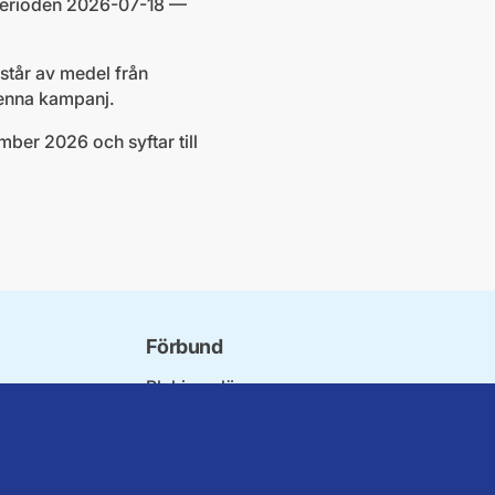
perioden 2026-07-18 —
står av medel från
denna kampanj.
ber 2026 och syftar till
Förbund
Blekinge län
bundet
Dalarna
norna
Gotland
niorer
Gävleborg
ater
Halland