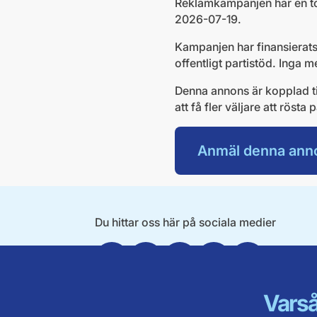
Reklamkampanjen har en t
2026-07-19.
Kampanjen har finansierats
offentligt partistöd. Inga
Denna annons är kopplad ti
att få fler väljare att röst
Anmäl denna ann
Du hittar oss här på sociala medier
Facebook
Twitter
Instagram
Linkedin
Youtube
Varså