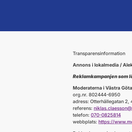
Transparensinformation
Annons i lokalmedia / Alek
Reklamkampanjen som länk
Moderaterna i Västra Göt
org.nr. 802444-6950
adress: Otterhällegatan 2,
referens:
niklas.claesson
telefon:
070-0825814
webbplats:
https://www.m