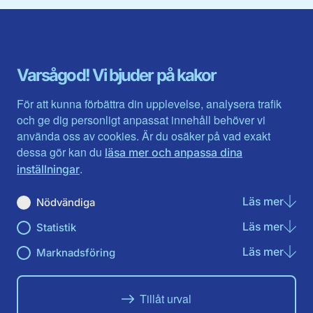
Blekinge län
Stockholms stad och län
Dalarna
Södermanlands län
Gotland
Uppsala län
Gävleborg
Värmlands län
Varsågod! Vi bjuder på kakor
Halland
Västerbotten
Jämtlands län
Västra Götaland
För att kunna förbättra din upplevelse, analysera trafik
Jönköpings län
Västernorrland
och ge dig personligt anpassat innehåll behöver vi
Kalmar län
Västmanland
använda oss av cookies. Är du osäker på vad exakt
Kronobergs län
Örebro län
dessa gör kan du
läsa mer och anpassa dina
Norrbotten
Östergötland
.
inställningar
Skåne län
Läs mer
om N
Nödvändiga
Du hittar oss här på sociala medier
Läs mer
om St
Statistik
Facebook
Twitter
Instagram
Linkedin
Youtube
Läs mer
om Ma
Marknadsföring
Tillåt urval