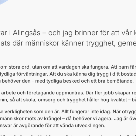
ar i Alingsås – och jag brinner för att v
 plats där människor känner trygghet, ge
e om stora ord, utan om att vardagen ska fungera. Att barn får
ydliga förväntningar. Att du ska känna dig trygg i ditt bost
 behöver den – med tydliga besked och ett bra bemötande.
r arbete och företagande uppmuntras. Där fler jobb skapar res
min, så att skola, omsorg och trygghet håller hög kvalitet – b
 se verkligheten som den är. Allt fungerar inte idag. När otryg
r människor möts av krångel – då behöver vi agera. Jag är öv
ansvar är avgörande för att vända utvecklingen.