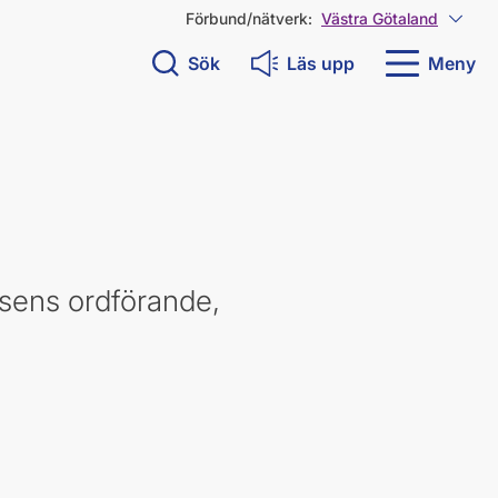
Förbund/nätverk:
Västra Götaland
Visa 
Sök
Läs upp
Meny
sens ordförande,