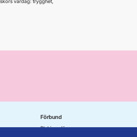
skors vardag: trygghet,
Förbund
Blekinge län
bundet
Dalarna