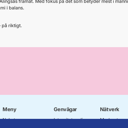
 Alingsås framåt. Med fokus på det som betyder mest i männi
mi i balans.
på riktigt.
Meny
Genvägar
Nätverk
Nyheter
Integritetspolicy
Moderata
Vår politik
Om cookies
Ungdomsför