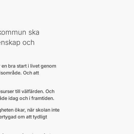
år kommun ska
menskap och
 en bra start i livet genom
adsområde. Och att
urser till välfärden. Och
åde idag och i framtiden.
gheten ökar, när skolan inte
ertygad om att tydligt