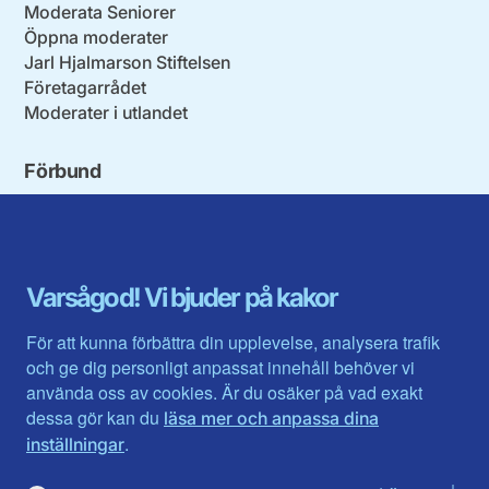
Moderata Seniorer
Öppna moderater
Jarl Hjalmarson Stiftelsen
Företagarrådet
Moderater i utlandet
Förbund
Blekinge län
Stockholms stad och län
Dalarna
Södermanlands län
Gotland
Uppsala län
Gävleborg
Värmlands län
Varsågod! Vi bjuder på kakor
Halland
Västerbotten
Jämtlands län
Västra Götaland
För att kunna förbättra din upplevelse, analysera trafik
Jönköpings län
Västernorrland
och ge dig personligt anpassat innehåll behöver vi
Kalmar län
Västmanland
använda oss av cookies. Är du osäker på vad exakt
Kronobergs län
Örebro län
dessa gör kan du
läsa mer och anpassa dina
Norrbotten
Östergötland
.
inställningar
Skåne län