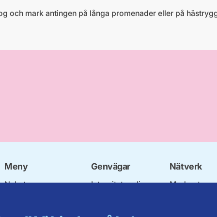
i skog och mark antingen på långa promenader eller på hästryg
Meny
Genvägar
Nätverk
Nyheter
Integritetspolicy
Moderata
Vår politik
Om cookies
Ungdomsför
Våra politiker
Mina sidor
Moderatkvin