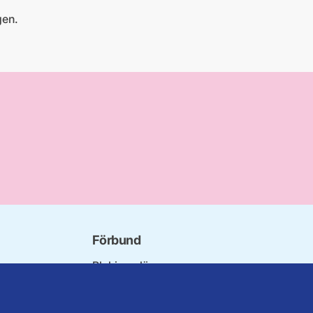
gen.
Förbund
Blekinge län
bundet
Dalarna
norna
Gotland