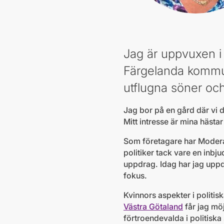
Jag är uppvuxen i 
Färgelanda kommun
utflugna söner oc
Jag bor på en gård där vi 
Mitt intresse är mina hästa
Som företagare har Moderate
politiker tack vare en inbj
uppdrag. Idag har jag uppd
fokus.
Kvinnors aspekter i politis
Västra Götaland
får jag möj
förtroendevalda i politis