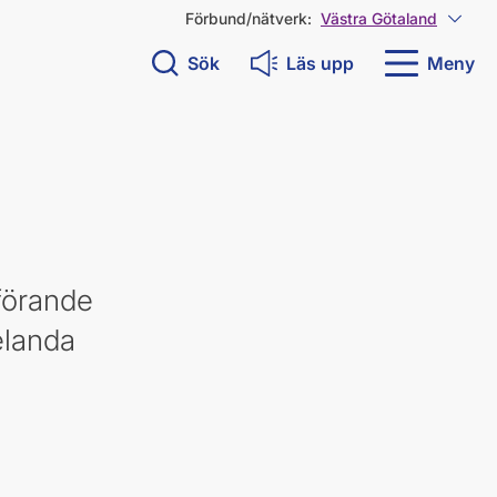
Förbund/nätverk:
Västra Götaland
Visa 
Sök
Läs upp
Meny
förande
elanda