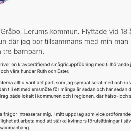
Gråbo, Lerums kommun. Flyttade vid 18 års
 där jag bor tillsammans med min man o
h tre barnbarn.
driver en kravcertifierad smågrisuppfödning med tillhörand
r och våra hundar Ruth och Ester.
rna alltid varit det parti som jag sympatiserat med och röst
udan till ett medlemsmöte för många år sedan och har sedan de
rag både lokalt i kommunen och i regionen, där hälso- och s
ka frågor intresserar mig. I mitt uppdrag som vice ordförande
lighet att arbeta med att stärka kvinnors förutsättningar i s
ka sammanhang.