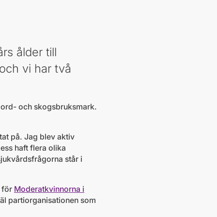
 ålder till
ch vi har två
e jord- och skogsbruksmark.
at på. Jag blev aktiv
ss haft flera olika
jukvårdsfrågorna står i
 för
Moderatkvinnorna i
åväl partiorganisationen som