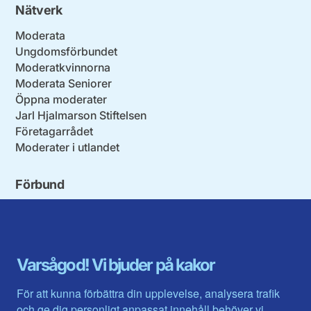
Nätverk
Moderata
Ungdomsförbundet
Moderatkvinnorna
Moderata Seniorer
Öppna moderater
Jarl Hjalmarson Stiftelsen
Företagarrådet
Moderater i utlandet
Förbund
Blekinge län
Stockholms stad och län
Dalarna
Södermanlands län
Gotland
Uppsala län
Gävleborg
Värmlands län
Varsågod! Vi bjuder på kakor
Halland
Västerbotten
Jämtlands län
Västra Götaland
För att kunna förbättra din upplevelse, analysera trafik
Jönköpings län
Västernorrland
och ge dig personligt anpassat innehåll behöver vi