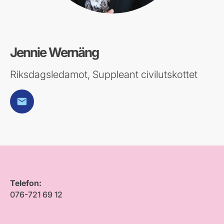
Jennie Wernäng
Riksdagsledamot, Suppleant civilutskottet
E-post
Telefon:
076-721 69 12