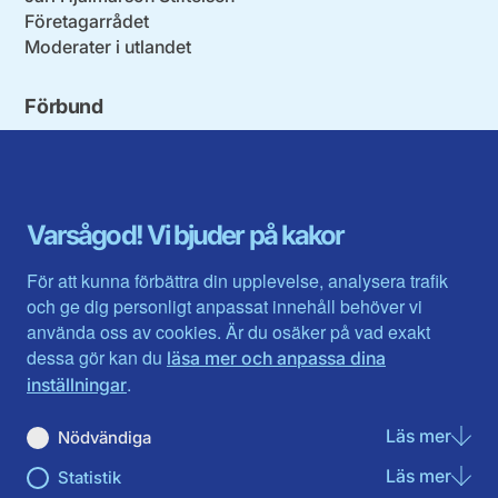
Företagarrådet
Moderater i utlandet
Förbund
Blekinge län
Stockholms stad och län
Dalarna
Södermanlands län
Gotland
Uppsala län
Gävleborg
Värmlands län
Varsågod! Vi bjuder på kakor
Halland
Västerbotten
Jämtlands län
Västra Götaland
För att kunna förbättra din upplevelse, analysera trafik
Jönköpings län
Västernorrland
och ge dig personligt anpassat innehåll behöver vi
Kalmar län
Västmanland
använda oss av cookies. Är du osäker på vad exakt
Kronobergs län
Örebro län
dessa gör kan du
läsa mer och anpassa dina
Norrbotten
Östergötland
.
inställningar
Skåne län
Läs mer
om N
Nödvändiga
Du hittar oss här på sociala medier
Läs mer
om St
Statistik