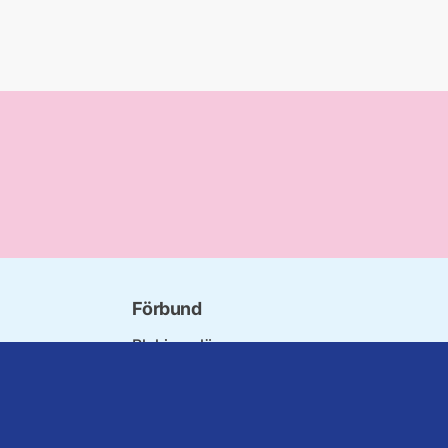
Förbund
Blekinge län
bundet
Dalarna
norna
Gotland
niorer
Gävleborg
ater
Halland