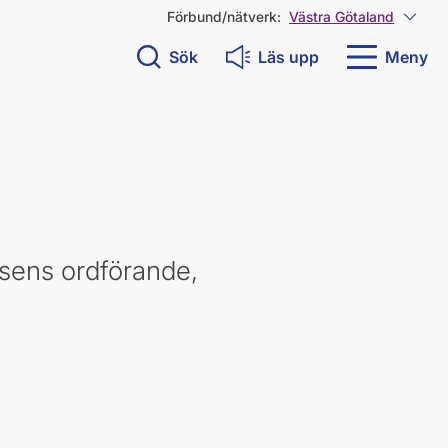
Förbund/nätverk:
Västra Götaland
Visa 
Sök
Läs upp
Meny
sens ordförande,