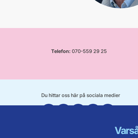
Telefon:
070-559 29 25
Du hittar oss här på sociala medier
Facebook
Twitter
Instagram
Linkedin
Youtube
Varså