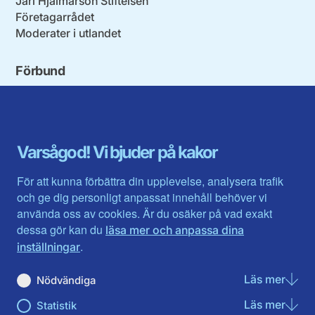
Jarl Hjalmarson Stiftelsen
Företagarrådet
Moderater i utlandet
Förbund
Blekinge län
Stockholms stad och län
Dalarna
Södermanlands län
Gotland
Uppsala län
Gävleborg
Värmlands län
Varsågod! Vi bjuder på kakor
Halland
Västerbotten
Jämtlands län
Västra Götaland
För att kunna förbättra din upplevelse, analysera trafik
Jönköpings län
Västernorrland
och ge dig personligt anpassat innehåll behöver vi
Kalmar län
Västmanland
använda oss av cookies. Är du osäker på vad exakt
Kronobergs län
Örebro län
dessa gör kan du
läsa mer och anpassa dina
Norrbotten
Östergötland
.
inställningar
Skåne län
Läs mer
om N
Nödvändiga
Du hittar oss här på sociala medier
Läs mer
om St
Statistik