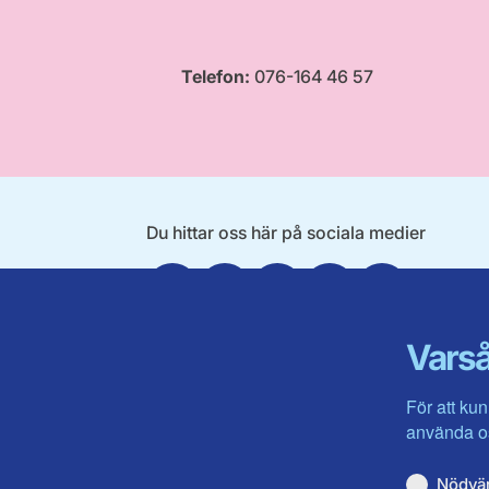
Telefon:
076-164 46 57
Du hittar oss här på sociala medier
Facebook
Twitter
Instagram
Linkedin
Youtube
Varså
För att kun
använda os
Nödvä