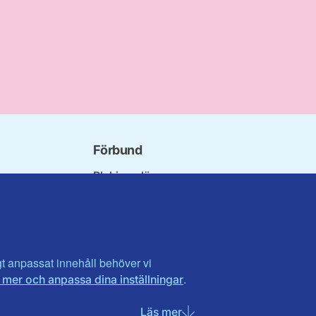
Förbund
Blekinge län
bundet
Dalarna
norna
Gotland
niorer
Gävleborg
ater
Halland
son
Visa fler ...
igt anpassat innehåll behöver vi
.
 mer och anpassa dina inställningar
et
tlandet
Läs mer
om Nödvändiga cookies