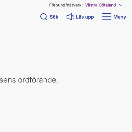
Förbund/nätverk:
Västra Götaland
Visa 
Sök
Läs upp
Meny
sens ordförande,