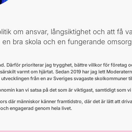
litik om ansvar, långsiktighet och att få v
, en bra skola och en fungerande omsorg 
ad. Därför prioriterar jag trygghet, bättre villkor för företag 
ärskilt varmt om hjärtat. Sedan 2019 har jag lett Moderaterna
 utvecklingen från en av Sveriges svagaste skolkommuner till 
nomin kan vi satsa på det som är viktigast, samtidigt som vi
tsfors där människor känner framtidstro, där det är lätt att dri
 och engagerad genom hela livet.