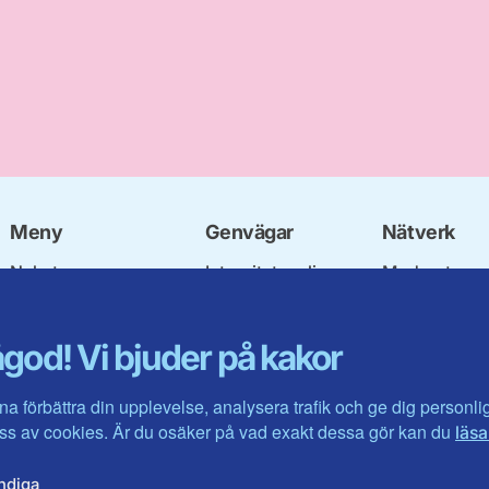
Meny
Genvägar
Nätverk
Nyheter
Integritetspolicy
Moderata
Vår politik
Om cookies
Ungdomsför
Våra politiker
Mina sidor
Moderatkvin
god! Vi bjuder på kakor
Om oss
Intranätet
Moderata Se
Förbundsstyrelsen
Öppna moder
Kontakta oss
Jarl Hjalmar
na förbättra din upplevelse, analysera trafik och ge dig personl
Stiftelsen
s av cookies. Är du osäker på vad exakt dessa gör kan du
läsa
Företagarråd
Moderater i u
ndiga