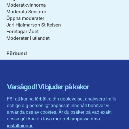
Moderatkvinnorna
Moderata Seniorer
Öppna moderater
Jarl Hjalmarson Stiftelsen
Företagarrådet
Moderater i utlandet
Förbund
Blekinge län
Stockholms stad och län
Dalarna
Södermanlands län
Gotland
Uppsala län
Gävleborg
Värmlands län
Varsågod! Vi bjuder på kakor
Halland
Västerbotten
Jämtlands län
Västra Götaland
För att kunna förbättra din upplevelse, analysera trafik
Jönköpings län
Västernorrland
och ge dig personligt anpassat innehåll behöver vi
Kalmar län
Västmanland
använda oss av cookies. Är du osäker på vad exakt
Kronobergs län
Örebro län
dessa gör kan du
läsa mer och anpassa dina
Norrbotten
Östergötland
.
inställningar