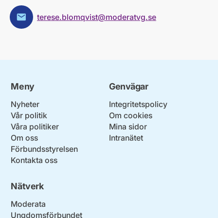
terese.blomqvist@moderatvg.se
E-post:
Meny
Genvägar
Nyheter
Integritetspolicy
Vår politik
Om cookies
Våra politiker
Mina sidor
Om oss
Intranätet
Förbundsstyrelsen
Kontakta oss
Nätverk
Moderata
Ungdomsförbundet