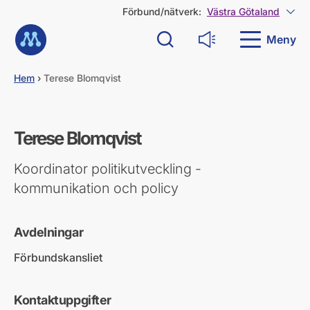
G
Förbund/nätverk:
Västra Götaland
Visa
å
Till startsidan
d
Meny
Sök
Läs upp
i
r
e
Hem
›
Terese Blomqvist
k
t
t
i
Terese Blomqvist
l
l
Koordinator politikutveckling -
i
n
kommunikation och policy
n
e
h
Avdelningar
å
l
Förbundskansliet
l
Kontaktuppgifter