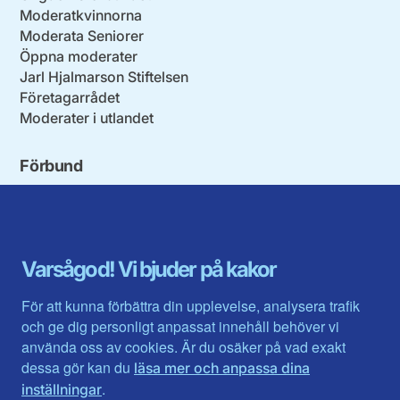
Moderatkvinnorna
Moderata Seniorer
Öppna moderater
Jarl Hjalmarson Stiftelsen
Företagarrådet
Moderater i utlandet
Förbund
Blekinge län
Stockholms stad och län
Dalarna
Södermanlands län
Gotland
Uppsala län
Gävleborg
Värmlands län
Varsågod! Vi bjuder på kakor
Halland
Västerbotten
Jämtlands län
Västra Götaland
För att kunna förbättra din upplevelse, analysera trafik
Jönköpings län
Västernorrland
och ge dig personligt anpassat innehåll behöver vi
Kalmar län
Västmanland
använda oss av cookies. Är du osäker på vad exakt
Kronobergs län
Örebro län
dessa gör kan du
läsa mer och anpassa dina
Norrbotten
Östergötland
.
inställningar