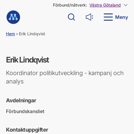
G
Förbund/nätverk:
Västra Götaland
Visa
å
Till startsidan
d
Meny
Sök
Läs upp
i
r
e
Hem
›
Erik Lindqvist
k
t
t
i
Erik Lindqvist
l
l
Koordinator politikutveckling - kampanj och
i
n
analys
n
e
h
Avdelningar
å
l
Förbundskansliet
l
Kontaktuppgifter