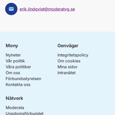
erik.lindqvist@moderatvg.se
E-post:
Meny
Genvägar
Nyheter
Integritetspolicy
Vår politik
Om cookies
Våra politiker
Mina sidor
Om oss
Intranätet
Förbundsstyrelsen
Kontakta oss
Nätverk
Moderata
Ungdomsförbundet