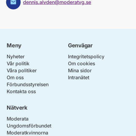
dennis.alvden@moderatvg.se
E-post:
Meny
Genvägar
Nyheter
Integritetspolicy
Vår politik
Om cookies
Våra politiker
Mina sidor
Om oss
Intranätet
Förbundsstyrelsen
Kontakta oss
Nätverk
Moderata
Ungdomsförbundet
Moderatkvinnorna