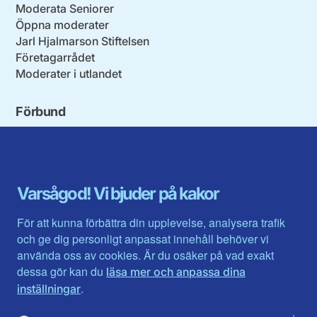
Moderata Seniorer
Öppna moderater
Jarl Hjalmarson Stiftelsen
Företagarrådet
Moderater i utlandet
Förbund
Blekinge län
Stockholms stad och län
Dalarna
Södermanlands län
Gotland
Uppsala län
Gävleborg
Värmlands län
Varsågod! Vi bjuder på kakor
Halland
Västerbotten
Jämtlands län
Västra Götaland
För att kunna förbättra din upplevelse, analysera trafik
Jönköpings län
Västernorrland
och ge dig personligt anpassat innehåll behöver vi
Kalmar län
Västmanland
använda oss av cookies. Är du osäker på vad exakt
Kronobergs län
Örebro län
dessa gör kan du
läsa mer och anpassa dina
Norrbotten
Östergötland
.
inställningar
Skåne län