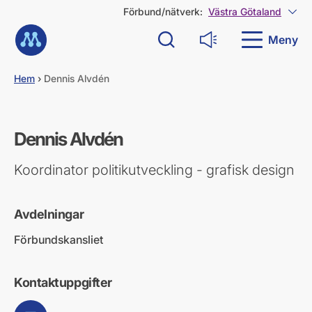
G
Förbund/nätverk:
Västra Götaland
Visa
å
Till startsidan
d
Meny
Sök
Läs upp
i
r
e
Hem
›
Dennis Alvdén
k
t
t
i
Dennis Alvdén
l
l
Koordinator politikutveckling - grafisk design
i
n
n
Avdelningar
e
h
Förbundskansliet
å
l
l
Kontaktuppgifter